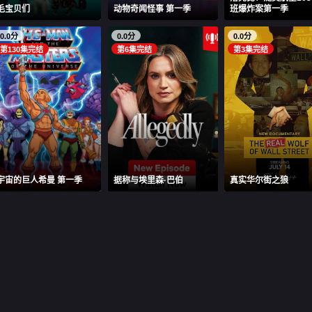
毛宝贝们
动物奇闻怪事 第一季
班爆炸案第一季
0.0分
0.0分
0.0分
第130集完结
第6集完结
第3集完结
宇宙的巨人希曼 第一季
据称与埃里森·巴伯
真实华尔街之狼