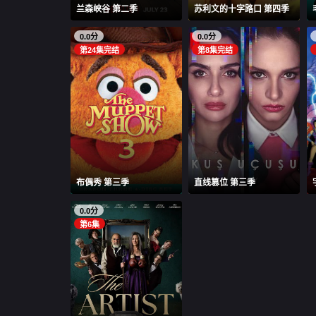
兰森峡谷 第二季
苏利文的十字路口 第四季
0.0分
0.0分
第24集完结
第8集完结
布偶秀 第三季
直线篡位 第三季
0.0分
第6集