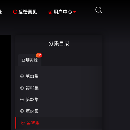



录
反馈意见
用户中心
分集目录
22
豆瓣资源

第01集

第02集

第03集

第04集

第05集