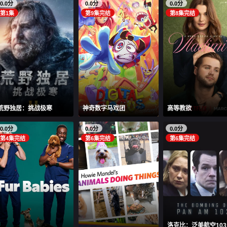
0.0分
0.0分
0.0分
第1集
第9集完结
第8集完结
荒野独居：挑战极寒
神奇数字马戏团
高等教欲
0.0分
0.0分
0.0分
第4集完结
第6集完结
第6集完结
洛克比：泛美航空10