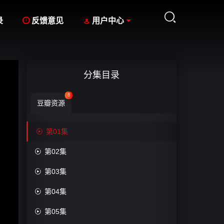



录
反馈意见
用户中心
分集目录
8
豆瓣资源

第01集

第02集

第03集

第04集

第05集