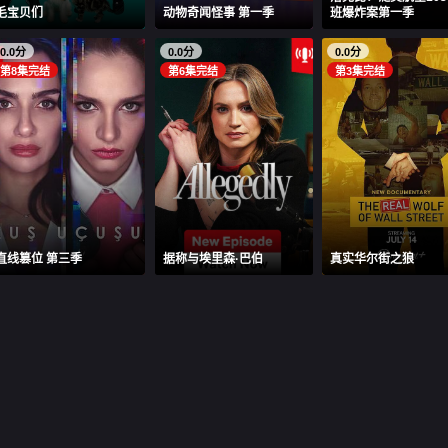
毛宝贝们
动物奇闻怪事 第一季
班爆炸案第一季
0.0分
0.0分
0.0分
第8集完结
第6集完结
第3集完结
直线篡位 第三季
据称与埃里森·巴伯
真实华尔街之狼