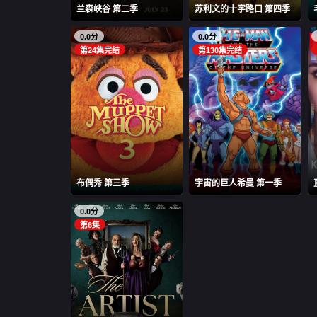
兰森峡谷 第二季
苏利文的十字路口 第四季
0.0分
0.0分
第24集完结
第130集完结
布偶秀 第三季
宇宙的巨人希曼 第一季
0.0分
第6集