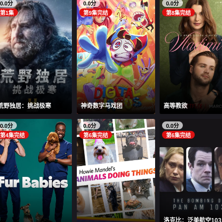
0.0分
0.0分
0.0分
第1集
第9集完结
第8集完结
荒野独居：挑战极寒
神奇数字马戏团
高等教欲
0.0分
0.0分
0.0分
第4集完结
第6集完结
第6集完结
洛克比：泛美航空10