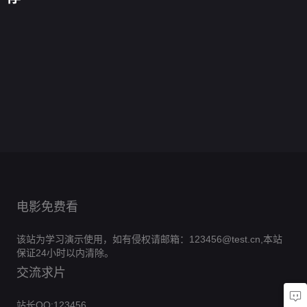
马
班
高
的
路
一
据
闻
战
谷
人
戏
爆
等
巨
口
季
称
怪
极
布
第
直
毛
团
炸
教
人
第
0.0
与
事
寒
偶
二
线
宝
0.0
真
案
欲
希
四
分
埃
第
0.0
秀
季
篡
贝
分
实
第
0.0
曼
季
里
一
第
分
黑
第
0.0
位
们
华
一
第
分
第
4
0.0
森
季
太
三
第
分
第
9
0.0
尔
季
一
集
第
分
·
9
0.0
阳
季
三
集
第
分
街
1
0.0
季
巴
集
第
分
第
8
0.0
季
完
之
集
第
分
8
0.0
伯
完
二
集
第
分
结
10
0.0
狼
集
第
分
结
4
0.0
季
完
集
第
分
6
0.0
完
集
第
分
结
6
0.0
完
集
第
分
结
24
0.0
完
集
第
分
结
130
完
集
第
分
结
8
完
集
第
结
6
完
集
第
结
3
完
集
结
2
完
集
结
完
集
结
完
结
结
电影免费看
该站为学习演示使用，如有侵权请邮箱：123456@test.cn,本站
保证24小时以内清除。
交流求片
站长QQ:123456