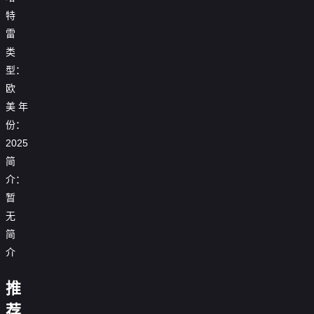

第17集
特

第18集
雷
类

第19集
型：
欧

第20集
美
年

第21集
份：
2025

第22集
简
介：
暂
洛
无
克
比：
简
泛
美
苏
介
航
利
荒
神
空
文
寻
野
奇
103
推
的
亲
动
独
兰
消
数
号
宇
十
记
物
居：
森
失
字
航
荐
宙
字
第
奇
挑
峡
之