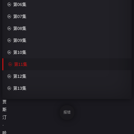

第06集
第10
集

第07集
评

第08集
分：
0.0

第09集
分

第10集
导
演：

第11集
未

第12集
知
主

第13集
演：

第14集
贾
斯

第15集
报错
汀

第16集
·
哈