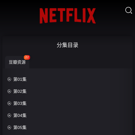

寻
分集目录
踪
22
豆瓣资源
者
第

第01集
三


第02集
季-
收

第03集
藏
第
11

第04集
集

第05集