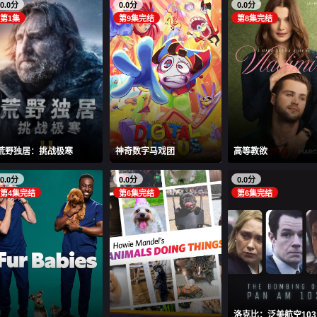
0.0分
0.0分
0.0分
第1集
第9集完结
第8集完结
荒野独居：挑战极寒
神奇数字马戏团
高等教欲
0.0分
0.0分
0.0分
第4集完结
第6集完结
第6集完结
洛克比：泛美航空10