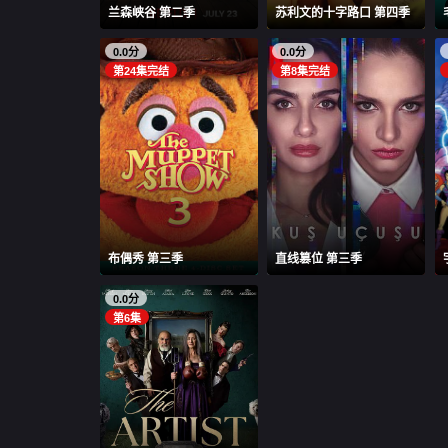
兰森峡谷 第二季
苏利文的十字路口 第四季
0.0分
0.0分
第24集完结
第8集完结
布偶秀 第三季
直线篡位 第三季
0.0分
第6集