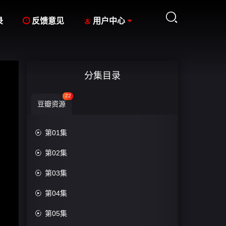



录
反馈意见
用户中心
分集目录
22
豆瓣资源

第01集

第02集

第03集

第04集

第05集