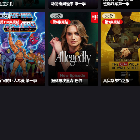
毛宝贝们
动物奇闻怪事 第一季
班爆炸案第一季
0.0分
0.0分
0.0分
第130集完结
第6集完结
第3集完结
宇宙的巨人希曼 第一季
据称与埃里森·巴伯
真实华尔街之狼