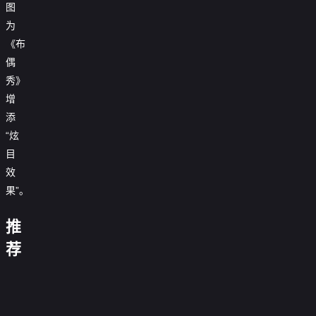
图
为
《布
偶
秀》
增
添
“炫
洛
目
克
比：
效
泛
美
苏
果”。
航
利
荒
神
空
文
寻
野
奇
103
推
的
亲
动
独
兰
消
数
号
宇
十
记
物
居：
森
失
字
航
荐
宙
字
第
奇
挑
峡
之
马
班
高
的
路
一
据
闻
战
谷
人
戏
爆
等
巨
口
季
称
怪
极
布
第
直
毛
团
炸
教
人
第
0.0
与
事
寒
偶
二
线
宝
0.0
真
案
欲
希
四
分
埃
第
0.0
秀
季
篡
贝
分
实
第
0.0
曼
季
里
一
第
分
黑
第
0.0
位
们
华
一
第
分
第
4
0.0
森
季