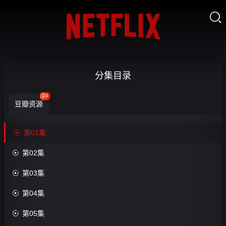

布
分集目录
偶
24
豆瓣资源
秀
第

第01集
三

第02集

季-
收

第03集
第
藏
01

第04集
集

第05集