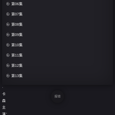

第06集
第24
集完

第07集
结

第08集
评
分：

第09集
0.0

第10集
分
导

第11集
演：

第12集
菲
利

第13集
普

第14集
·
卡

第15集
报错
森

第16集
主
演：