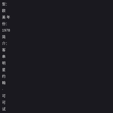
型：
欧
美
年
份：
1978
简
介：
客
串
明
星
约
翰
·
可
可
试