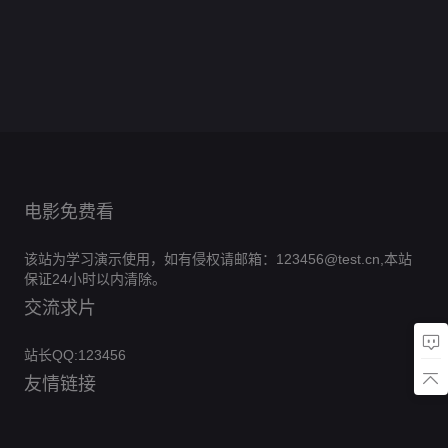
太
三
第
分
第
9
0.0
尔
季
一
集
第
分
·
9
0.0
阳
季
三
集
第
分
街
1
0.0
季
巴
集
第
分
第
8
0.0
季
完
之
集
第
分
8
0.0
伯
完
二
集
第
分
结
10
0.0
狼
集
第
分
结
4
0.0
季
完
集
第
分
6
0.0
完
集
第
分
结
6
0.0
完
集
第
分
结
24
0.0
完
集
第
分
结
130
完
集
第
分
结
8
完
集
第
结
6
完
集
第
结
3
完
集
结
2
完
集
结
完
集
结
完
结
结
电影免费看
该站为学习演示使用，如有侵权请邮箱：123456@test.cn,本站
保证24小时以内清除。
交流求片
站长QQ:123456
友情链接