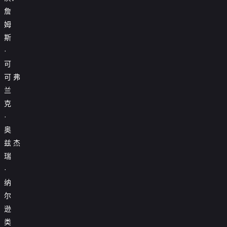

第17集
詹

第18集
姆
斯

第19集
·
可

第20集
可
弗

第21集
兰
克

第22集
·

第23集
奥
兹
杰

第24集
瑞
·
纳
尔
逊
类