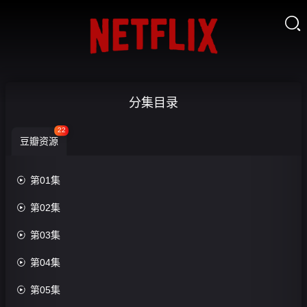

寻
分集目录
踪
22
豆瓣资源
者
第

第01集
三


第02集
季-
收

第03集
藏
第
17

第04集
集

第05集