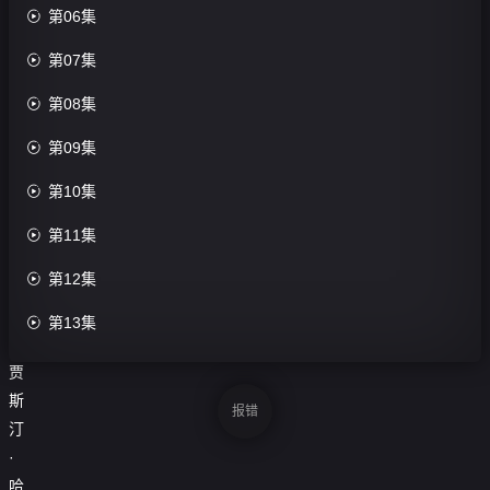

第06集
第10
集

第07集
评

第08集
分：
0.0

第09集
分

第10集
导
演：

第11集
未

第12集
知
主

第13集
演：

第14集
贾
斯

第15集
报错
汀

第16集
·
哈