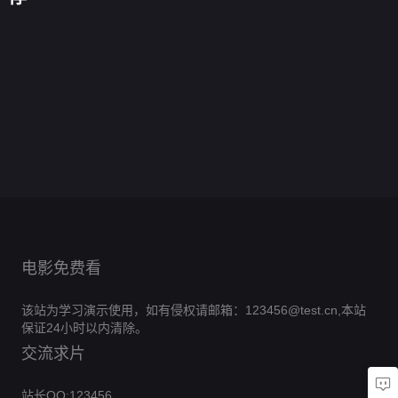
战
班
高
的
路
一
据
闻
马
谷
人
极
爆
等
巨
口
季
称
怪
戏
布
第
直
毛
寒
炸
教
人
第
0.0
与
事
团
偶
二
线
宝
0.0
真
案
欲
希
四
分
埃
第
0.0
大
秀
季
篡
贝
分
实
第
0.0
曼
季
里
一
第
分
艺
第
0.0
位
们
华
一
第
分
第
4
0.0
森
季
术
三
第
分
第
9
0.0
尔
季
一
集
第
分
·
1
0.0
家
季
三
集
第
分
街
9
0.0
季
巴
集
第
分
谋
8
0.0
季
完
之
集
第
分
8
0.0
伯
杀
集
第
分
结
10
0.0
狼
完
集
第
分
4
0.0
案
完
集
第
分
结
6
0.0
完
集
第
分
结
6
0.0
完
集
第
分
结
24
0.0
完
集
第
分
结
130
完
集
第
分
结
8
完
集
第
结
6
完
集
第
结
3
完
集
结
6
完
集
结
完
集
结
完
结
结
电影免费看
该站为学习演示使用，如有侵权请邮箱：123456@test.cn,本站
保证24小时以内清除。
交流求片
站长QQ:123456