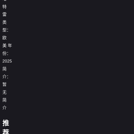

第17集
特

第18集
雷
类

第19集
型：
欧

第20集
美
年

第21集
份：
2025

第22集
简
介：
暂
洛
无
克
比：
简
泛
美
苏
介
荒
航
利
野
空
文
寻
神
独
103
推
的
亲
动
奇
兰
消
居：
号
宇
十
记
物
数
森
失
挑
航
荐
宙
字
第
奇
字
峡
之