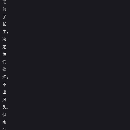
绝

第51集下
为
了

第52集
长

第53集
生，
决

第54集
定

第55集
悄
悄

第56集
修

第57集
炼，
不

第58集
出
风

第59集
头。

第60集
但
宗

第61集
门