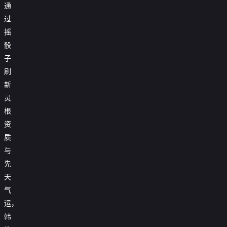
通

第40集下
过
摇

第41集下
骰

第42集下
子
刷

第43集下
新

第44集下
灵
根

第45集下
资
质

第46集下
与

第47集下
先
天

第48集下
气

第49集下
运，
韩

第50集下