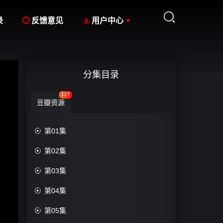



录
反馈意见
用户中心
分集目录
127
豆瓣资源

第01集

第02集

第03集

第04集

第05集