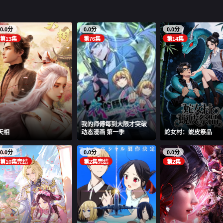
0.0分
0.0分
0.0分
第13集
第76集
第14集
我的师傅每到大限才突破
天相
动态漫画 第一季
蛇女村：蜕皮祭品
0.0分
0.0分
0.0分
第10集完结
第2集完结
第2集