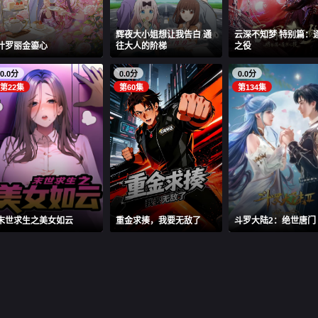
辉夜大小姐想让我告白 通
云深不知梦 特别篇：
叶罗丽金鎏心
往大人的阶梯
之役
0.0分
0.0分
0.0分
第22集
第60集
第134集
末世求生之美女如云
重金求揍，我要无敌了
斗罗大陆2：绝世唐门