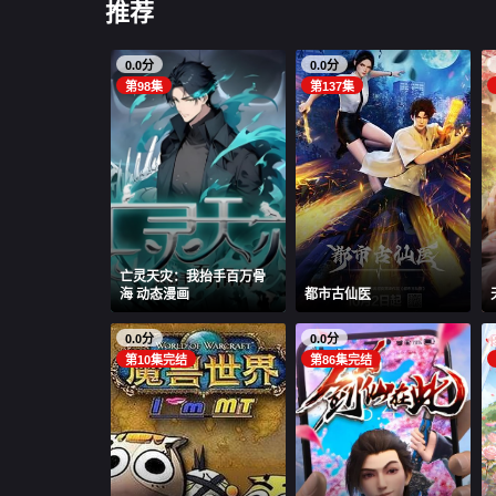
推荐
0.0分
0.0分
第98集
第137集
亡灵天灾：我抬手百万骨
海 动态漫画
都市古仙医
0.0分
0.0分
第10集完结
第86集完结