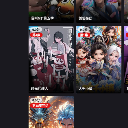
我叫MT 第五季
剑仙在此
0.0分
0.0分
第4集
第1集
时光代理人
大千小镇
0.0分
第18集完结