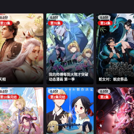
0.0分
0.0分
0.0分
第13集
第76集
第14集
我的师傅每到大限才突破
天相
动态漫画 第一季
蛇女村：蜕皮祭品
0.0分
0.0分
0.0分
第10集完结
第2集完结
第2集