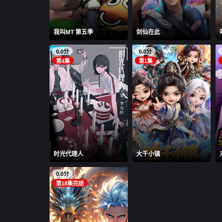
我叫MT 第五季
剑仙在此
0.0分
0.0分
第4集
第1集
时光代理人
大千小镇
0.0分
第18集完结