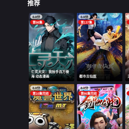
推荐
0.0分
0.0分
第98集
第137集
亡灵天灾：我抬手百万骨
海 动态漫画
都市古仙医
0.0分
0.0分
第10集完结
第86集完结