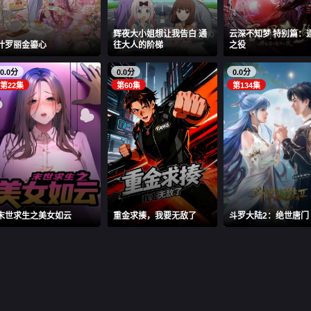
辉夜大小姐想让我告白 通
云深不知梦 特别篇：
叶罗丽金鎏心
往大人的阶梯
之役
0.0分
0.0分
0.0分
第22集
第60集
第134集
末世求生之美女如云
重金求揍，我要无敌了
斗罗大陆2：绝世唐门