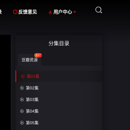



录
反馈意见
用户中心
分集目录
127
豆瓣资源

第01集

第02集

第03集

第04集

第05集