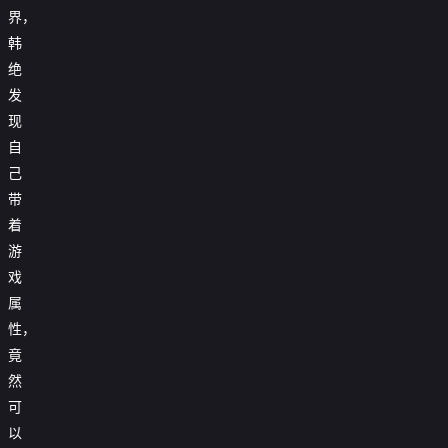
界，

第29集
韩
绝

第30集
发

第31集
现
自

第32集
己
带

第33集
着

第34集下
游
戏

第35集下
属

第36集下
性，
竟

第37集下
然

第38集下
可
以

第39集下