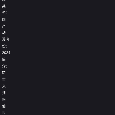

第17集
类

第18集
型：
国

第19集
产
动

第20集
漫
年

第21集
份：
2024

第22集
简

第23集
介：
转

第24集
世

第25集
来
到

第26集
修

第27集
仙
世

第28集