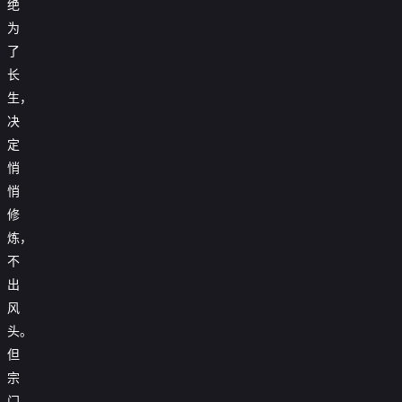
绝

第51集下
为
了

第52集
长

第53集
生，
决

第54集
定

第55集
悄
悄

第56集
修

第57集
炼，
不

第58集
出
风

第59集
头。

第60集
但
宗

第61集
门