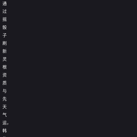
通

第40集下
过
摇

第41集下
骰

第42集下
子
刷

第43集下
新

第44集下
灵
根

第45集下
资
质

第46集下
与

第47集下
先
天

第48集下
气

第49集下
运，
韩

第50集下