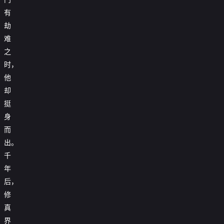

第62集
有
劫

第63集
难

第64集
之
时，

第65集
他

第66集
却
挺

第67集
身

第68集
而
出。

第69集
千

第70集
年
后，

第71集
修
真

第72集
界