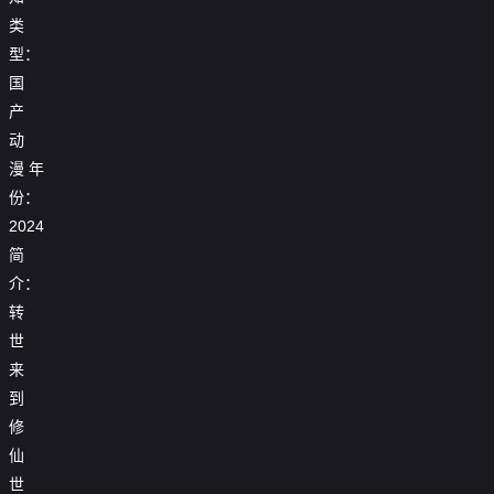

第17集
类

第18集
型：
国

第19集
产
动

第20集
漫
年

第21集
份：
2024

第22集
简

第23集
介：
转

第24集
世

第25集
来
到

第26集
修

第27集
仙
世

第28集