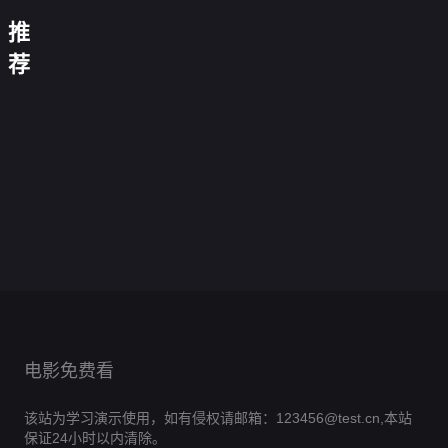
骨
深
我
动
海
不
蛇
推
都

第96集
告
态
动
知
女
市
白
漫
我
我
态
梦
村：
荐
古
通
画
是
叫
漫
末
叶

第97集
特
蜕
仙
重
往
第
大
MT
画
世
罗
天
斗
别
皮
剑
医
金
大
一
仙
第
求
丽
相
罗
篇：
祭
仙
0.0

第98集
求
人
季
尊
时
五
生
金
0.0
大
逐
品
在
分
揍，
的
0.0
动
光
季
之
鎏
分
陆
冥
0.0
大
此
我
阶
第
分
态
代
0.0
美
心

第99集
2：
之
第
分
千
98
0.0
要
梯
漫
理
第
分
女
137
0.0
绝
役
小
集
第
分
无
13
0.0
画
人
如
集
第
分
世
76
0.0
镇

第100集
敌
集
第
分
第
14
0.0
云
唐
集
第
分
10
0.0
了
二
集
第
分
86
0.0
门
集
第
分
10
0.0
季
集

第101集
第
分
2
0.0
完
集
第
分
2
0.0
完
集
第
分
结
4
0.0
完
集
第
分
结
1
完
集
第
分

第102集
结
22
集
第
结
60
集
第
134
集
18
集

第103集
集
完
结

第104集
电影免费看

第105集
该站为学习演示使用，如有侵权请邮箱：123456@test.cn,本站

第106集
保证24小时以内清除。