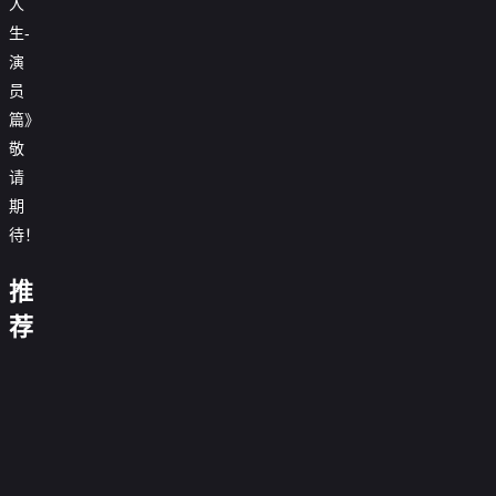
人
生-

20260430第5期加更下
演

20260501第5期加更下
员
篇》

20260503第4期陪看
敬

20260505第6期上
请
期

20260506第6期下
待！
日
落

20260507第6期加更下
喜
音
时
推
欢
乐
三
分
你
喜
你
缘

20260509第6期休息一下
餐
说
马
好
剧
荐
我
计
我
李
四
爱
栏
说
德
幽
也
划
在
逵
季
你
花
唱

20260510第5期陪看
云
天
默
势
是
2
中
断
第
花
毛
酱
社
网：
大
均
第
国
萌
案
0.0分
健
三
便
雪
乙
夺
赛
0.0分
力
六
当
宠

20260512第7期上
20260104
康
名
季
0.0分
利
汪
巳
命
0.0
敌
季
第
农
来
陪你追日
脱
嘴
0.0
店
2021
第
年
冲
分
20260102
的
人
啦
落第2期
0.0分
口
贺
分
20180130
第

第20260513期
封
突
期
0.0分
我
第
第
秀
岁
期
第
0.0分
三
淘
箱
1
20260607
们
0.0分
二
20260509
第
0.0
季
汰
第
庆
期
第1期陪
季

20260514第7期加更上
期北京篇
第
0.0分
三
分
20251230
赛
典
看