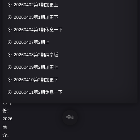

20260402第1期加更上
演：
未

20260403第1期加更下
知
主

20260404第1期休息一下
演：

20260407第2期上
未
知

20260408第2期纯享版
类

20260409第2期加更上
型：
大

20260410第2期加更下
陆

20260411第2期休息一下
综
艺
年

20260412第1期陪看
份：

20260414第3期上
报错
2026
简

20260415第3期纯享
介：