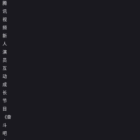

20260416第3期加更上
腾
讯

20260417第3期加更下
视

20260418第3期休息一下
频
新

第20260419期陪看特辑
人
演

20260421第4期上
员

20260422第4期纯享
互
动

20260423第4期加更上
成

20260424第4期加更下
长
节

20260425第4期休息一下
目

20260426第3期陪看
《奋
斗

20260428第5期上
吧

20260429第5期纯享