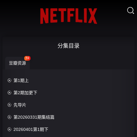

奋斗吧人生-
分集目录
演员
59

豆瓣资源
篇-20260606
收
藏
第10期纯享

第1期上
先导片

第2期加更下
评

先导片
分：

第20260331期集结篇
0.0
分

20260401第1期下
导