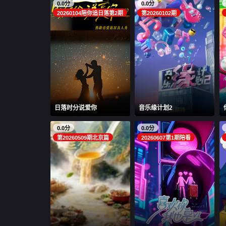
0.0分
0.0分
20260104陪你追日落第2期
第20260102期
日落时分说爱你
音乐缘计划2
0.0分
0.0分
第20260509期北京篇
20260607第1期陪看