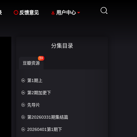



录
反馈意见
用户中心
分集目录
59
豆瓣资源

第1期上

第2期加更下

先导片

第20260331期集结篇

20260401第1期下