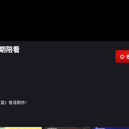
3期陪看

员篇》敬请期待！