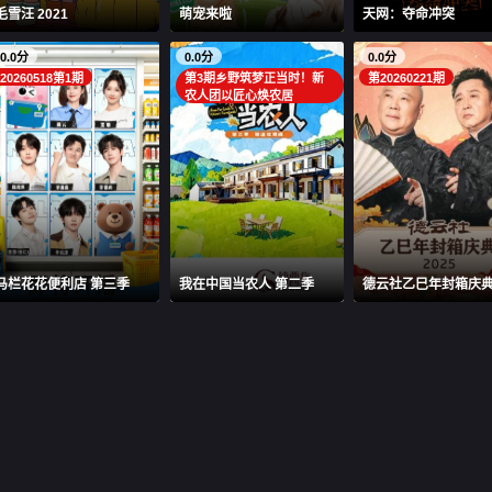
毛雪汪 2021
萌宠来啦
天网：夺命冲突
0.0分
0.0分
0.0分
20260518第1期
第3期乡野筑梦正当时！新
第20260221期
农人团以匠心焕农居
马栏花花便利店 第三季
我在中国当农人 第二季
德云社乙巳年封箱庆