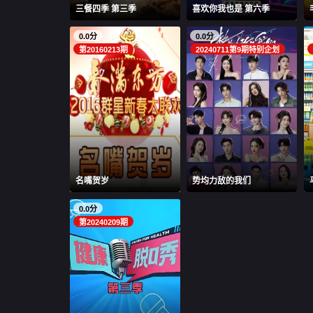
三餐四季 第三季
喜欢你我也是 第六季
0.0分
0.0分
第20160213期
20240711第9期特别企划
名嘴贺岁
势均力敌的我们
0.0分
第20240209期