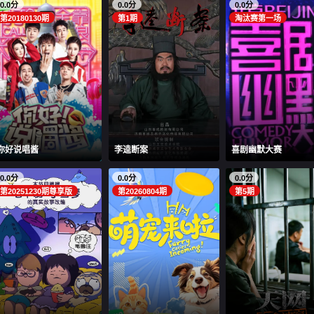
0.0分
0.0分
0.0分
第20180130期
第1期
淘汰赛第一场
你好说唱酱
李逵断案
喜剧幽默大赛
0.0分
0.0分
0.0分
第20251230期尊享版
第20260804期
第5期