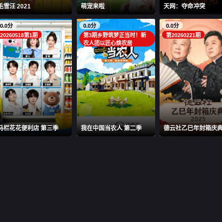
毛雪汪 2021
萌宠来啦
天网：夺命冲突
0.0分
0.0分
0.0分
20260518第1期
第3期乡野筑梦正当时！新
第20260221期
农人团以匠心焕农居
马栏花花便利店 第三季
我在中国当农人 第二季
德云社乙巳年封箱庆