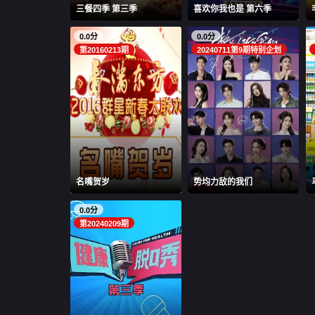
三餐四季 第三季
喜欢你我也是 第六季
0.0分
0.0分
第20160213期
20240711第9期特别企划
名嘴贺岁
势均力敌的我们
0.0分
第20240209期