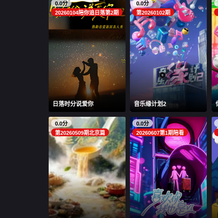
0.0分
0.0分
20260104陪你追日落第2期
第20260102期
日落时分说爱你
音乐缘计划2
0.0分
0.0分
第20260509期北京篇
20260607第1期陪看