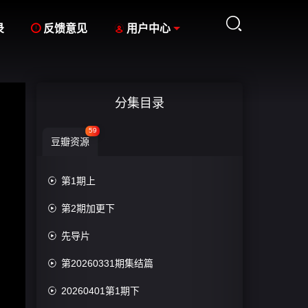



录
反馈意见
用户中心
分集目录
59
豆瓣资源

第1期上

第2期加更下

先导片

第20260331期集结篇

20260401第1期下