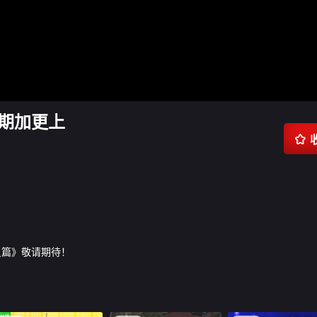
4期加更上

员篇》敬请期待！