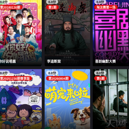
0.0分
0.0分
0.0分
第20180130期
第1期
淘汰赛第一场
你好说唱酱
李逵断案
喜剧幽默大赛
0.0分
0.0分
0.0分
第20251230期尊享版
第20260804期
第5期