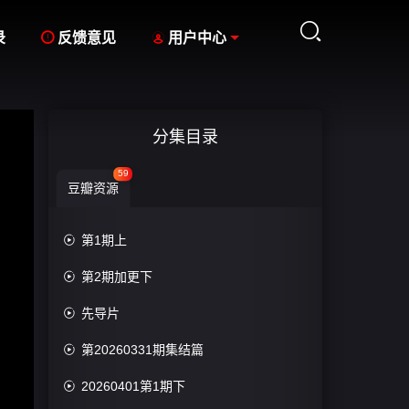



录
反馈意见
用户中心
分集目录
59
豆瓣资源

第1期上

第2期加更下

先导片

第20260331期集结篇

20260401第1期下