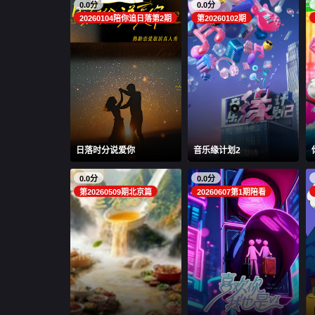
0.0分
0.0分
20260104陪你追日落第2期
第20260102期
日落时分说爱你
音乐缘计划2
0.0分
0.0分
第20260509期北京篇
20260607第1期陪看