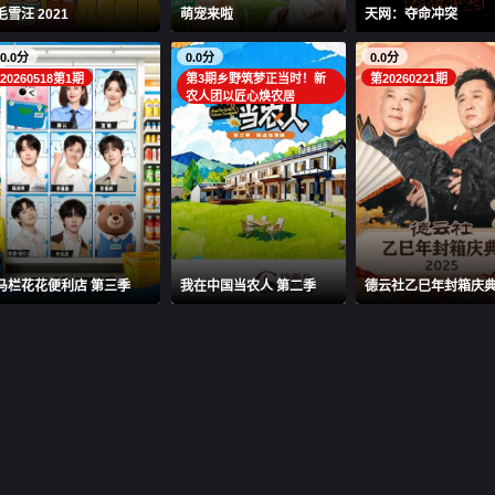
毛雪汪 2021
萌宠来啦
天网：夺命冲突
0.0分
0.0分
0.0分
20260518第1期
第3期乡野筑梦正当时！新
第20260221期
农人团以匠心焕农居
马栏花花便利店 第三季
我在中国当农人 第二季
德云社乙巳年封箱庆