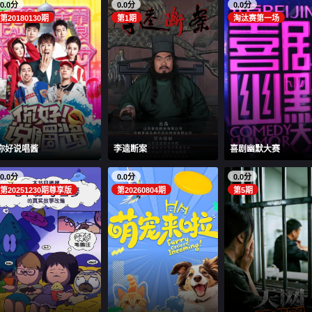
0.0分
0.0分
0.0分
第20180130期
第1期
淘汰赛第一场
你好说唱酱
李逵断案
喜剧幽默大赛
0.0分
0.0分
0.0分
第20251230期尊享版
第20260804期
第5期