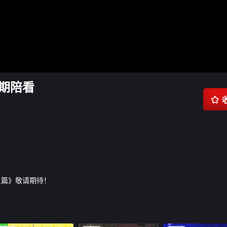
5期陪看

员篇》敬请期待！