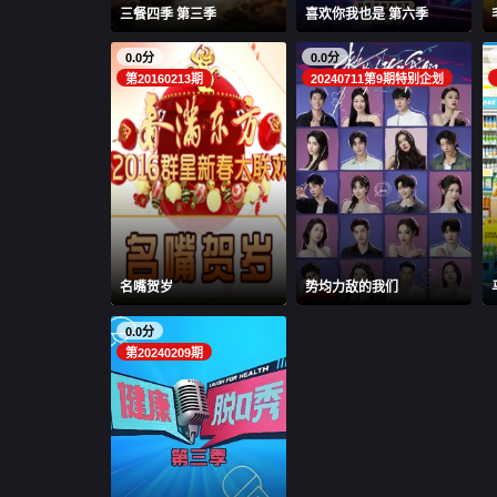
三餐四季 第三季
喜欢你我也是 第六季
0.0分
0.0分
第20160213期
20240711第9期特别企划
名嘴贺岁
势均力敌的我们
0.0分
第20240209期