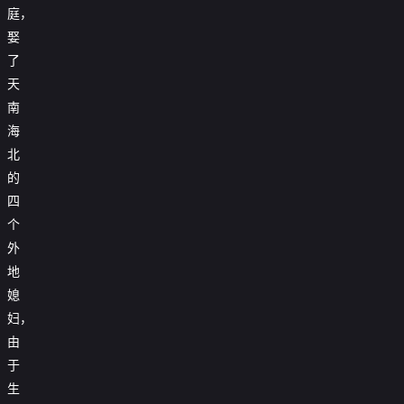
庭，

第51集
娶

第52集
了
天

第53集
南

第54集
海
北

第55集
的
四

第56集
个

第57集
外
地

第58集
媳

第59集
妇，
由

第60集
于

第61集
生