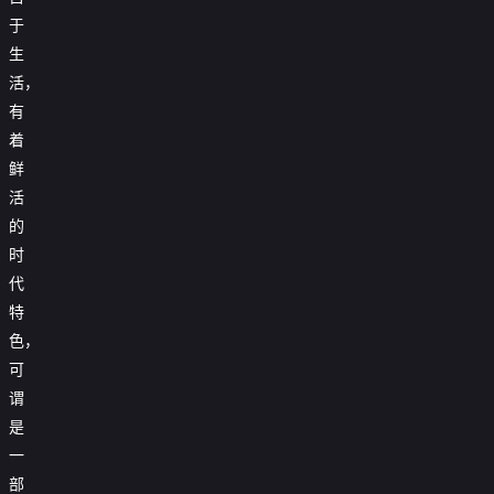
于
生
活，
有
着
鲜
活
的
时
代
特
色，
可
谓
是
一
部