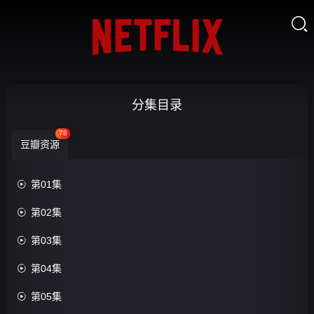

外
分集目录
来
78
豆瓣资源
媳
妇

第01集
本

第02集
地


第03集
郎
收
16-

第04集
藏
第

第05集