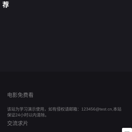
陵
的
今
不
荐
我
黑
不
闪
往
西
天
想
的
忘
金
太
她
闪
事
汴
游
也
当
命
川
2026
来！
冷
说
的
京
2
在
杀
硬
花
0.0
金
静
繁
红
上
0.0
拯
手
旺
未
分
来
百
我
花
星
0.0分
元
分
救
0.0
透
央
号！
花
第
的
已
0.0
颜
局
第
世
第
分
了
40
0.0
來！
杀
情
落
分
20260531
不
12
0.0
心
界
侯
集
第
分
金
0.0
敌
幕
期时代少
由
集
第
分
不
6
0.0
门
完
來
第
分
竟
年团专访
18
0.0
心
由
集
第
分
结
23
0.0
號！
是
集
第
分
6
0.0
己
完
集
第
分
12
0.0
我
集
第
分
结
4
0.0
完
集
第
分
27
0.0
集
第
分
结
22
0.0
集
第
分
24
集
第
分
6
完
集
第
1
完
集
第
结
24
完
集
结
6
完
集
结
集
结
电影免费看
该站为学习演示使用，如有侵权请邮箱：123456@test.cn,本站
保证24小时以内清除。
交流求片