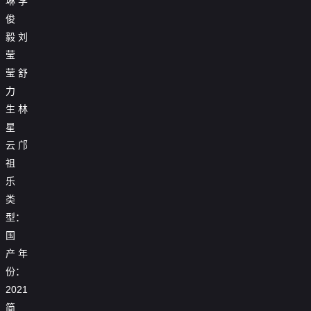
琳
李
俊

第29集
毅
刘
莹

第30集
莹
舒

第31集
力
生
林

第32集
星

第33集
云
邝
祖

第34集
乐

第35集
类
型：

第36集
国

第37集
产
年
份：

第38集
2021

第39集
简