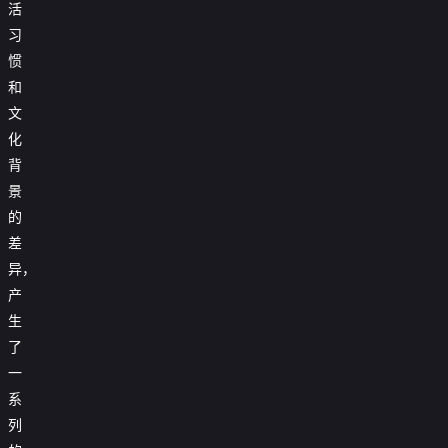
活

第62集
习

第63集
惯
和

第64集
文

第65集
化
背

第66集
景

第67集
的
差

第68集
异，
产

第69集
生

第70集
了
一

第71集
系

第72集
列