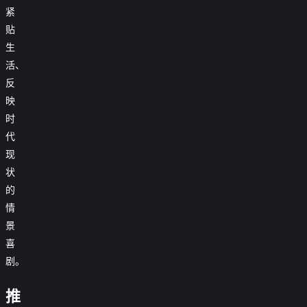
紧
贴
生
活、
反
映
时
代
现
状
的
情
景
喜
剧。
这
这
个
是
青
推
宫
金
我
瑶
女