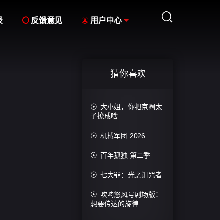



录
反馈意见
用户中心
猜你喜欢

大小姐，你把京圈太
子撩成啥

机械军团 2026

百年孤独 第二季

七大罪：光之诅咒者

吹响悠风号剧场版：
想要传达的旋律