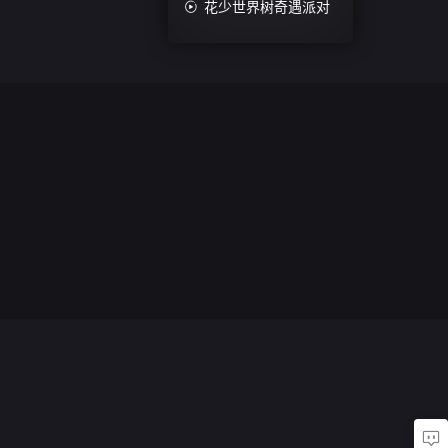

花少世界树奇遇派对