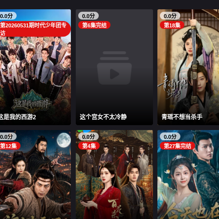
0.0分
0.0分
0.0分
第20260531期时代少年团专
第6集完结
第18集
访
这是我的西游2
这个宫女不太冷静
青瑶不想当杀手
0.0分
0.0分
0.0分
第12集
第4集
第27集完结