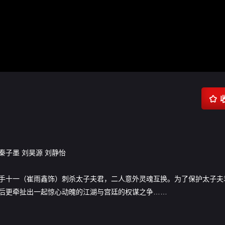

秦子墨
刘昊源
刘静怡
手十一（崔雨鑫饰）刺杀太子夫君，二人意外灵魂互换。为了保护太子夫
后更牵扯出一起惊心动魄的江湖与宫廷的权谋之争……