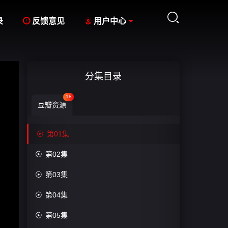



录
反馈意见
用户中心
分集目录
18
豆瓣资源

第01集

第02集

第03集

第04集

第05集