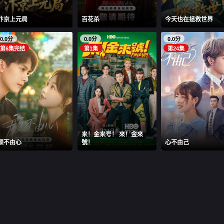
汴京上元局
百花杀
今天也在拯救世界
0.0分
0.0分
0.0分
第6集完结
第1集
第24集
来！金来号！ 來！金來
颜不由心
號！
心不由己