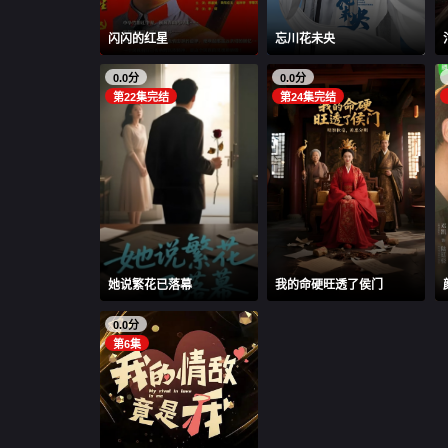
闪闪的红星
忘川花未央
0.0分
0.0分
第22集完结
第24集完结
她说繁花已落幕
我的命硬旺透了侯门
0.0分
第6集