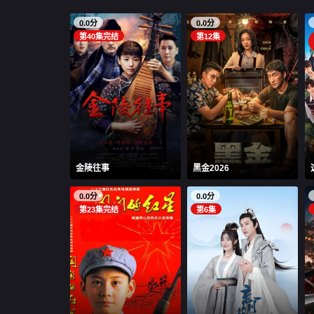
0.0分
0.0分
第40集完结
第12集
金陵往事
黑金2026
0.0分
0.0分
第23集完结
第6集