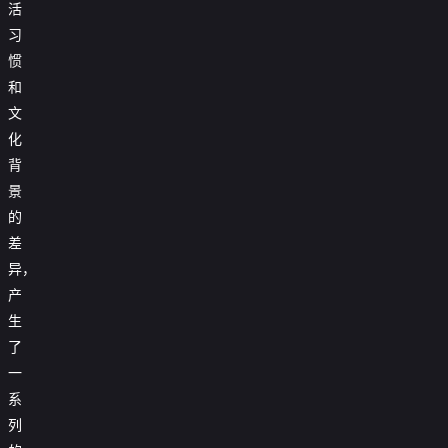
活

第62集
习

第63集
惯
和

第64集
文

第65集
化
背

第66集
景

第67集
的
差

第68集
异，
产

第69集
生

第70集
了
一

第71集
系

第72集
列