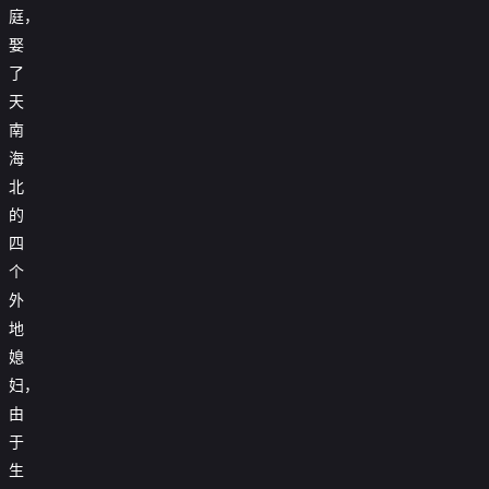
庭，

第51集
娶

第52集
了
天

第53集
南

第54集
海
北

第55集
的
四

第56集
个

第57集
外
地

第58集
媳

第59集
妇，
由

第60集
于

第61集
生