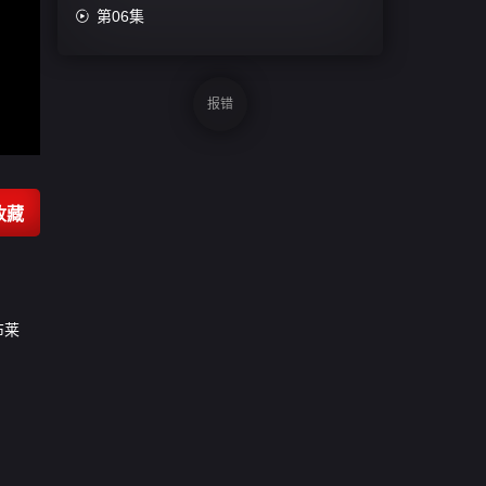

第06集
报错
收藏
布莱