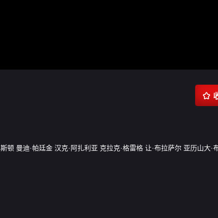

赫斯顿
曼迪·帕廷金
汉克·阿扎利亚
克拉克·格雷格
让·布拉萨尔
亚历山大·