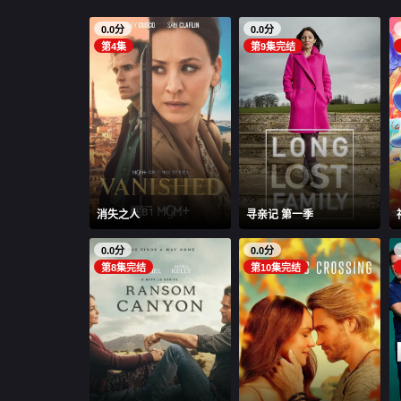
0.0分
0.0分
第4集
第9集完结
消失之人
寻亲记 第一季
0.0分
0.0分
第8集完结
第10集完结