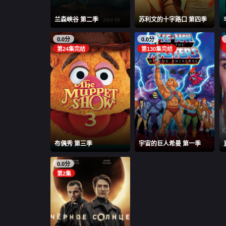
兰森峡谷 第二季
苏利文的十字路口 第四季
0.0分
0.0分
第24集完结
第130集完结
布偶秀 第三季
宇宙的巨人希曼 第一季
0.0分
第2集