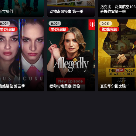
洛克比：泛美航空10
毛宝贝们
动物奇闻怪事 第一季
班爆炸案第一季
0.0分
0.0分
0.0分
第8集完结
第6集完结
第3集完结
直线篡位 第三季
据称与埃里森·巴伯
真实华尔街之狼