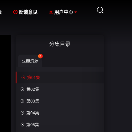



录
反馈意见
用户中心
分集目录
6
豆瓣资源

第01集

第02集

第03集

第04集

第05集