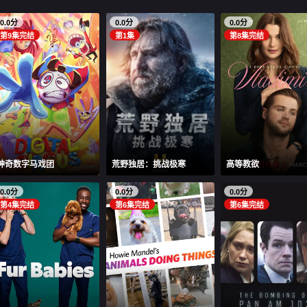
0.0分
0.0分
0.0分
第9集完结
第1集
第8集完结
神奇数字马戏团
荒野独居：挑战极寒
高等教欲
0.0分
0.0分
0.0分
第4集完结
第6集完结
第6集完结