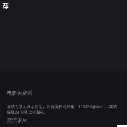
男
珠
沈
男
必
亮
裁
美
后，
在
手，
荐
主
的
上
先
友
破
不
身
竟
女
死
古
重
不
疯
交
生
更
产
与
份
能
总
对
代
拳
想
娘
传
是
炙
我
青
这
读
裁
头
开
出
谈
0.0
送
个
热
却
山
一
我
0.0
把
豆
击
恋
分
门，
狠
0.0
成
辞
次
的
分
我
腐
0.0
假
爱
抱
角
全
分
为
0.0
恕
心
宠
工
全
分
戏
0.0
得
色
集
炒
首
全
分
不
0.0
成
厂
集
真
全
分
美
完
0.0
粉
富
集
奉
全
分
小
完
0.0
意
集
男
全
结
分
的
完
0.0
陪
集
祖
全
结
分
完
0.0
归
集
风
全
结
分
完
0.0
宗
集
全
结
分
完
0.0
波
集
全
结
分
完
0.0
集
全
结
分
完
0.0
集
全
结
分
完
0.0
集
全
结
分
完
集
全
结
分
完
集
全
结
完
集
全
结
完
集
结
完
集
结
完
结
完
结
结
电影免费看
该站为学习演示使用，如有侵权请邮箱：123456@test.cn,本站
保证24小时以内清除。
交流求片