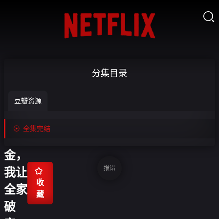

假少
分集目录
爷发
豆瓣资源
我
250

全集完结
奖
金，
报错
我让

收
全家
藏
破