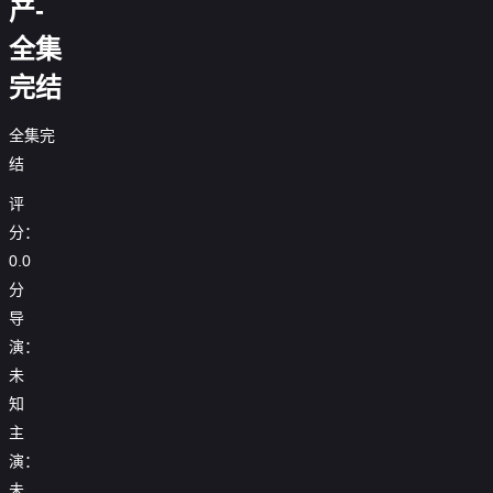
产-
全集
完结
全集完
结
评
分：
0.0
分
导
演：
未
知
主
演：
未