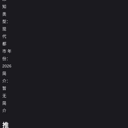
知
类
型：
现
代
都
市
年
份：
2026
简
介：
暂
拜
无
啃
金
简
猪
替
女
蹄
嫁
退
介
系
被
戏
婚，
他
统
开
精：
我
假
母
这
比
说
除，
傻
闪
失
女
推
个
明
前
我
我
总
婚
忆
我
联