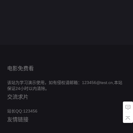
抱
工
全
分
为
0.0
恕
心
宠
角
全
分
戏
0.0
得
厂
集
炒
首
全
分
不
0.0
成
色
集
真
全
分
美
完
0.0
粉
富
集
奉
全
分
小
完
0.0
意
集
男
全
结
分
的
完
0.0
陪
集
祖
全
结
分
完
0.0
归
集
风
全
结
分
完
0.0
宗
集
全
结
分
完
0.0
波
集
全
结
分
完
0.0
集
全
结
分
完
0.0
集
全
结
分
完
0.0
集
全
结
分
完
集
全
结
分
完
集
全
结
完
集
全
结
完
集
结
完
集
结
完
结
完
结
结
电影免费看
该站为学习演示使用，如有侵权请邮箱：123456@test.cn,本站
保证24小时以内清除。
交流求片
站长QQ:123456
友情链接