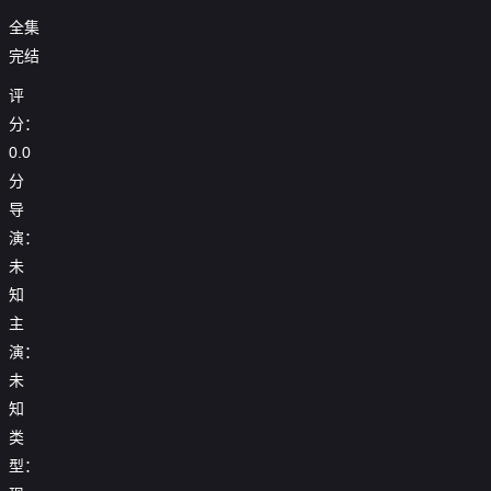
全集
完结
评
分：
0.0
分
导
演：
未
知
主
演：
未
知
类
型：