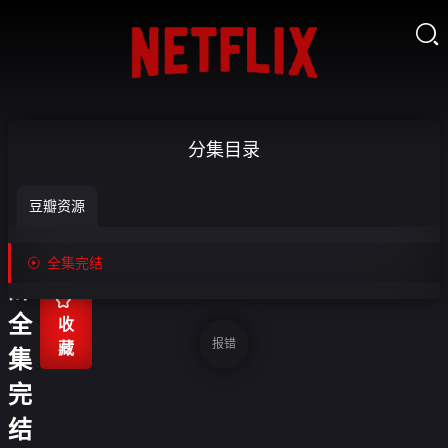

不
分集目录
与
豆瓣资源
青
山

全集完结
辞-

全
收
报错
藏
集
完
结