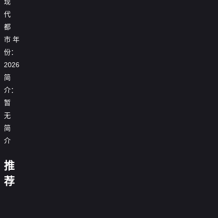
现
代
都
市
年
份：
2026
简
介：
暂
拜
无
啃
金
简
猪
替
女
蹄
嫁
退
介
系
被
戏
婚，
他
统
开
精：
我
假
母
这
比
说
除，
傻
闪
失
女
推
个
明
我
前
我
我
总
婚
忆
联
男
珠
在
男
必
亮
裁
美
后，
沈
手，
荐
主
的
上
古
友
破
不
身
竟
女
死
先
重
不
疯
交
代
更
产
与
份
能
总
对
生
拳
想
娘
传
开
炙
我
青
这
读
裁
头
是
出
谈
0.0
送
豆
热
却
山
一
我
0.0
把
个
击
恋
分
门，
腐
0.0
成
辞
次
的
分
我
狠
0.0
假
爱