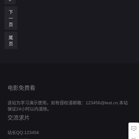
下
一
页
尾
页
电影免费看
该站为学习演示使用，如有侵权请邮箱：123456@test.cn,本站
保证24小时以内清除。
交流求片
站长QQ:123456