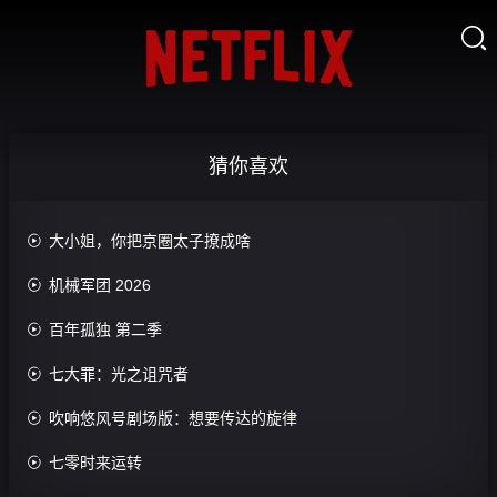
猫
中
一
靠
被
神
保
彩
隅

我
扶
踢
助
镖
票
温
别
的
持
出
力，
老
辩
后
柔：
错
失
惹
手
小
孙
局
废
公
论
全
冰
把
联
那
机
小
女
高
后，
柴
是
前
家
山
梦
二
认
个
通
丧
延
手
我
小
股
逃
我
后
的
境
十
错
端
地
哄
尸
年
下
的
子
神
婚
喝
悔
他
当
五
死
咖
府
考
男
的
益
山：
汤
成
那
了
了
荆
只
现
年，
对
啡
0.0
研
主
奇
寿
开
底
医
猜你喜欢
年，
一
0.0
退
棘
对
实
回
头
小
分
当
同
幻
0.0
局
火
圣
我
口
分
单
玫
我
0.0
归
当
妹
天
居
冒
全
分
对
遍
0.0
捡
酒
一
瑰
动
全
分
竟
哥
0.0
我
后
险
集
决
全
全
分
中
了
0.0
时
逆
心
集
成
哥
全
分
不
第
完
0.0
逆
战
城
集
时
彩
个
全
分

大小姐，你把京圈太子撩成啥
爽，
袭
完
0.0
全
后
集
再
一
全
结
分
袭，
神
完
0.0
光
票
家
集
婚
之
全
结
分
球
完
0.0
叫
季
集
从
赘
全
结
分
淬
见
完
0.0
礼
战
集
枫
巨
全
结
分
醒
完

机械军团 2026
0.0
认
婿
集
火，
人
全
结
分
猪
完
0.0
华
富
集
室
全
结
分
亲
完
0.0
向
心
集
圈
全
结
分
赴
完
0.0
向
友
集
开
全
结
分
阳
完
0.0

百年孤独 第二季
场
集
新
全
结
分
阳
完
0.0
始
集
而
全
结
分
完
0.0
途
集
而
全
结
分
完
0.0
行
集
全
结
分
完
0.0
驰
集

七大罪：光之诅咒者
全
结
分
完
0.0
集
全
结
分
完
0.0
集
全
结
分
完
0.0
集
全
结
分
完
集

吹响悠风号剧场版：想要传达的旋律
全
结
分
完
集
全
结
完
集
全
结
完
集
结
完
共
集
结

七零时来运转
完
结
5892
完
结
结
条