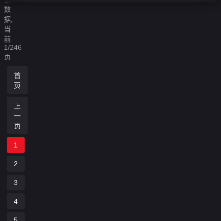
数
据,
当
前
1/246
页
首
页
上
一
页
1
2
3
4
5