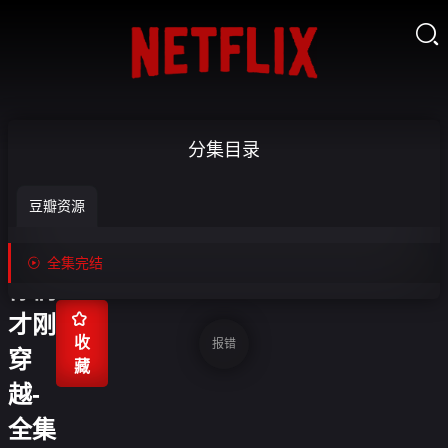

我都
分集目录
要成
豆瓣资源
仙
了，

全集完结
你们

才刚
收
报错
穿
藏
越-
全集