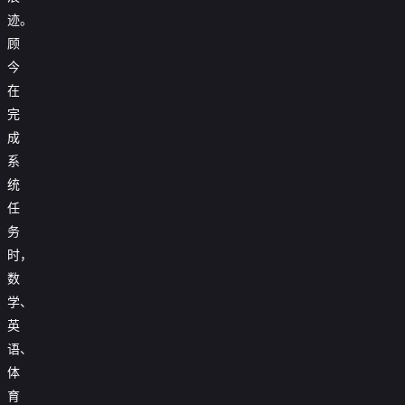
迹。
顾
今
在
完
成
系
统
任
务
时，
数
学、
英
语、
体
育