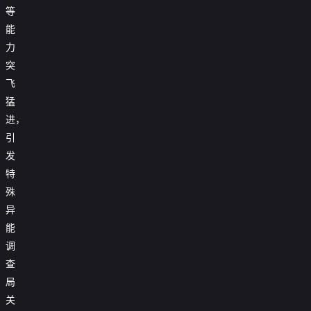
等
能
力
突
飞
猛
进，
引
发
特
殊
异
能
调
查
拜
局
啃
金
关
猪
替
女
蹄