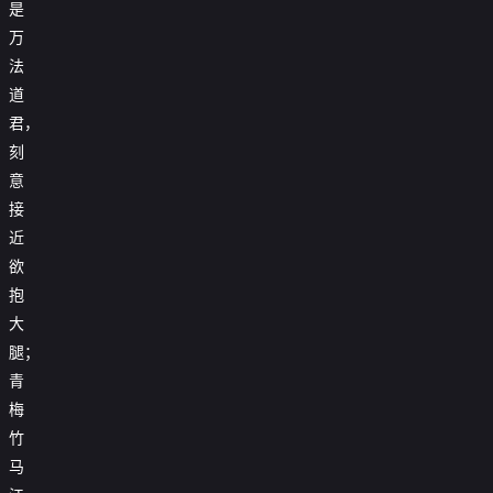
是
万
法
道
君，
刻
意
接
近
欲
抱
大
腿；
青
梅
竹
马