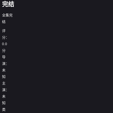
完结
全集完
结
评
分：
0.0
分
导
演：
未
知
主
演：
未
知
类