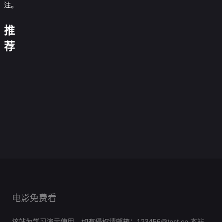
嫁
退
注。
系
被
戏
婚，
他
统
开
精：
我
假
这
比
说
母
除，
傻
闪
失
推
个
明
我
前
我
女
我
总
婚
忆
男
珠
在
男
必
联
亮
裁
美
后，
沈
不
荐
主
的
上
古
友
破
手，
身
竟
女
死
先
与
不
疯
交
代
更
产
重
份
能
总
对
生
青
想
娘
传
开
炙
我
拳
这
读
裁
头
是
山
谈
0.0
送
豆
热
却
出
一
我
0.0
把
个
辞
恋
分
门，
腐
0.0
成
击
次
的
分
我
狠
0.0
假
爱
抱
工
全
分
为
0.0
恕
心
宠
角
全
分
戏
0.0
得
厂
集
炒
首
全
分
不
0.0
成
色
集
真
全
分
美
完
0.0
粉
富
集
奉
全
分
小
完
0.0
意
集
男
全
结
分
的
完
0.0
陪
集
祖
全
结
分
完
0.0
归
集
风
全
结
分
完
0.0
宗
集
全
结
分
完
0.0
波
集
全
结
分
完
0.0
集
全
结
分
完
0.0
集
全
结
分
完
0.0
集
全
结
分
完
集
全
结
分
完
集
全
结
完
集
全
结
完
集
结
完
集
结
完
结
完
结
结
电影免费看
该站为学习演示使用，如有侵权请邮箱：123456@test.cn,本站