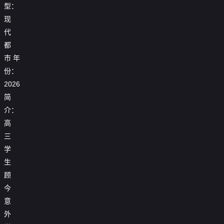
型：
现
代
都
市
年
份：
2026
简
介：
高
三
学
生
顾
今
意
外