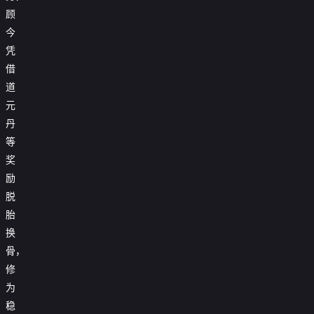
顾
今
凭
借
道
元
丹
等
奖
励
脱
胎
换
骨，
修
为
稳