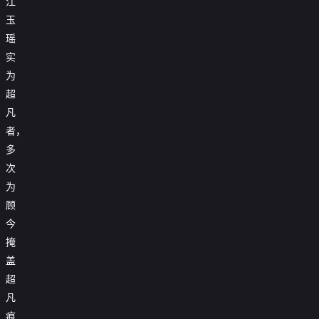
江
玉
瑶
实
为
超
凡
者，
多
次
为
顾
今
掩
盖
超
凡
痕