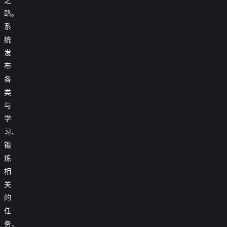
路。
系
统
发
布
各
类
与
学
习、
锻
炼
相
关
的
任
务，