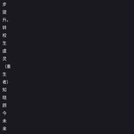
步
提
升。
转
校
生
虞
灵
（重
生
者）
知
晓
顾
今
未
来