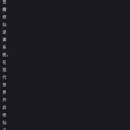
觉
醒
修
仙
逆
袭
系
统，
在
现
代
世
界
开
启
修
仙
之