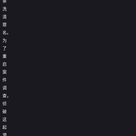
亲
洗
清
罪
名。
为
了
重
启
案
件
调
查，
侦
破
这
起
潜