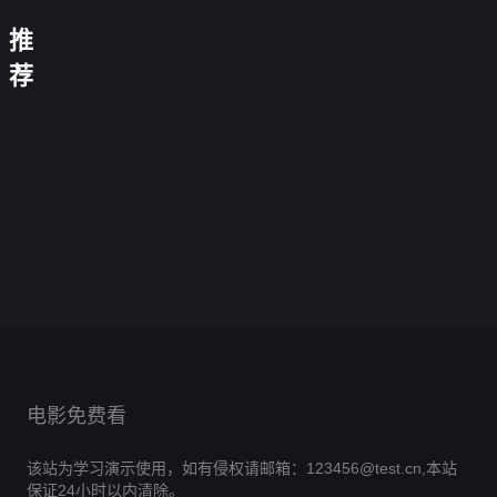
妮
拉
基
加
推
·
街
雌
告
格
夕
雄
荐
诉
拉
阳
莫
分
蜜
星
瑟：
红
辨
手
普
蜂
光
小
好
2011
天
之
通
0.0
继
姐
女
88
0.0
使
后
家
分
承
0.0
孩
分
分
的
0.0
庭
者：
毒
正
分
0.0
钟
逆
一
正
分
判
0.0
暗
岸
片
册
正
分
燕
0.0
流
份
片
决
正
分
黑
0.0
杀
片
交
正
分
而
0.0
2025
片
仙
正
分
硬
0.0
2023
片
上
正
分
0.0
境
片
汉
正
分
0.0
2026
片
正
分
0.0
2
片
正
分
0.0
片
正
分
0.0
片
正
分
0.0
片
正
分
片
正
分
片
正
片
正
片
片
电影免费看
该站为学习演示使用，如有侵权请邮箱：123456@test.cn,本站
保证24小时以内清除。