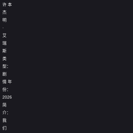
许
本
杰
明
·
艾
瑞
斯
类
型：
剧
情
年
份：
2026
简
介：
我
们