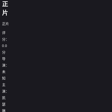
正
片
正片
评
分：
0.0
分
导
演：
未
知
主
演：
凯
瑟
琳