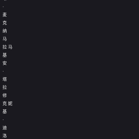
·
麦
克
纳
马
拉
马
基
安
·
塔
拉
修
克
妮
基
·
迪
洛