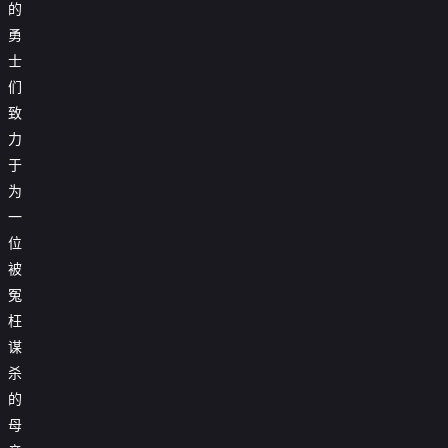
的
勇
士
们
致
力
于
为
一
位
被
冤
枉
谋
杀
的
母