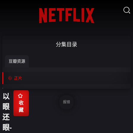

正
分集目录
义
豆瓣资源
联
盟

正片
2：
以

报错
收
眼
藏
还
眼-