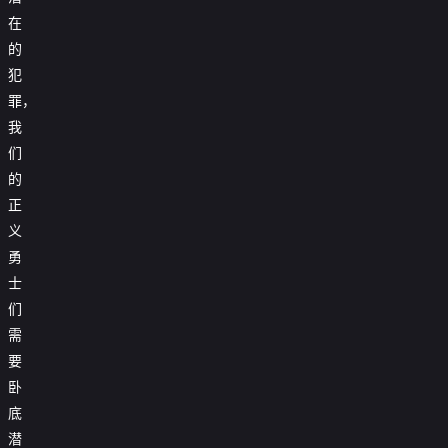
在
的
犯
罪，
我
们
的
正
义
勇
士
们
需
要
卧
底
潜