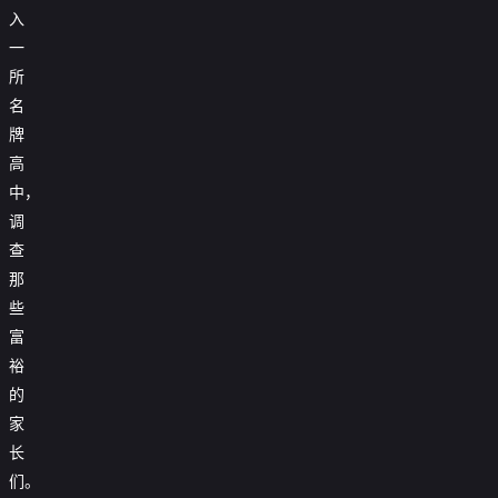
入
一
所
名
牌
高
中，
调
查
那
些
富
裕
的
家
长
们。
马