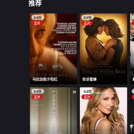
推荐
0.0分
0.0分
正片
正片
马拉加街夕阳红
告诉蜜蜂
0.0分
0.0分
正片
正片