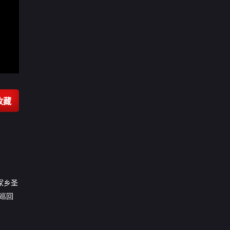
收藏
在家乡圣
”巡回