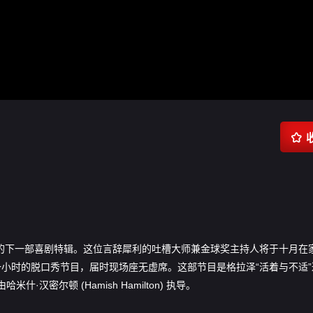

Hulu 推出她的下一部喜剧特辑。这位言辞犀利的吐槽大师兼金球奖主持人将于十月
) 录制这部一小时的脱口秀节目，届时现场座无虚席。这部节目是格拉泽“活着与不适
·汉密尔顿 (Hamish Hamilton) 执导。