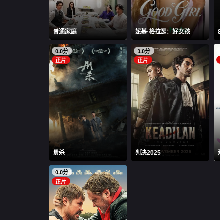
普通家庭
妮基·格拉瑟：好女孩
0.0分
0.0分
正片
正片
册杀
判决2025
0.0分
正片