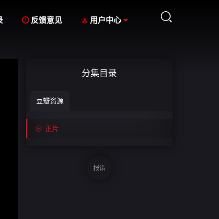



录
反馈意见
用户中心
分集目录
豆瓣资源

正片
报错