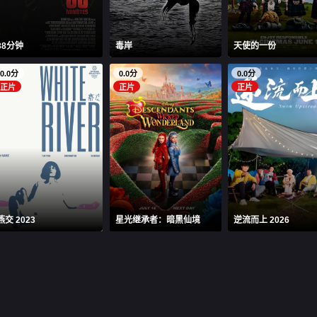
88分钟
毒岸
天使的一份
0.0分
0.0分
0.0分
正片
正片
正片
燕交 2023
星光继承者：暗黑仙境
逆流而上 2026