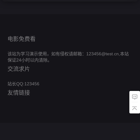
电影免费看
该站为学习演示使用，如有侵权请邮箱：123456@test.cn,本站
保证24小时以内清除。
交流求片
站长QQ:123456
友情链接