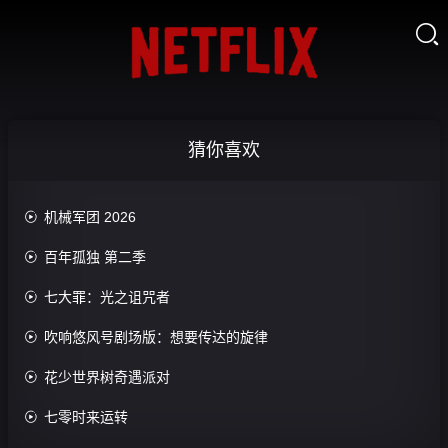
义

联
盟
救
2：
助
希
以
狗
腊
爱
眼
狗
走
情
还
遇
廊
飞
眼
到
逝
0.0
爱
猜你喜欢
0.0
分
0.0
分
0.0
正
分
正
分
片
正
片
正
片

机械军团 2026
片

百年孤独 第二季

七大罪：光之诅咒者

吹响悠风号剧场版：想要传达的旋律

花少世界树奇遇派对

七零时来运转