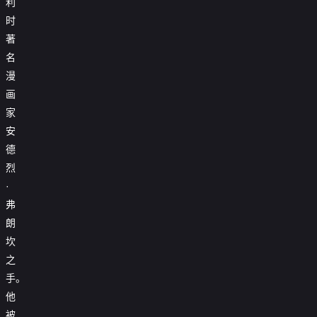
利
时
著
名
漫
画
家
安
德
烈
·
弗
朗
坎
之
手。
他
被