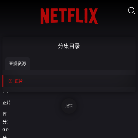

加
分集目录
斯
豆瓣资源
顿-

收
正

正片
藏
片
正片
报错
评
分：
0.0
分