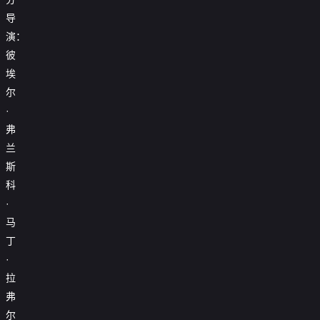
导
演：
彼
埃
尔
·
弗
兰
斯
科
·
马
丁
·
拉
弗
尔