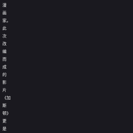
漫
画
家。
此
次
改
编
而
成
的
影
片
《加
斯
顿》
更
是