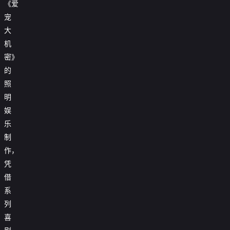
《爱
宠
大
机
密》
的
照
明
娱
乐
制
作，
凭
借
系
列
喜