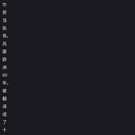
尔
担
当
执
导。
风
靡
欧
洲
60
年，
被
翻
译
成
了
十