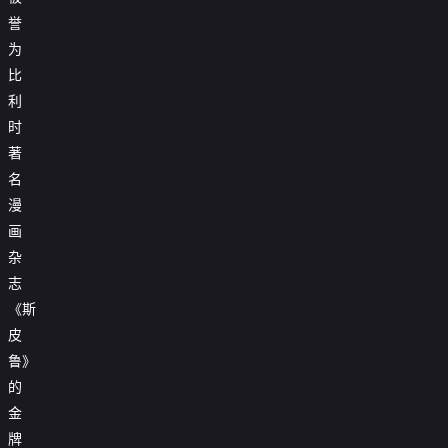
誉
为
比
利
时
著
名
漫
画
杂
志
《斯
皮
鲁》
的
金
牌