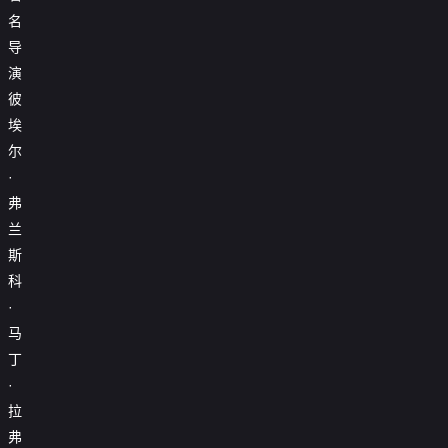
名
导
演
彼
埃
尔
·
弗
兰
斯
科
·
马
丁
·
拉
弗