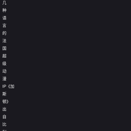
几
种
语
言
的
法
国
超
级
动
漫
IP《加
斯
顿》
出
自
比