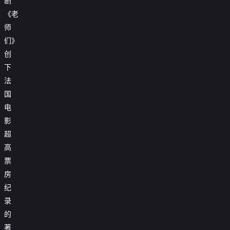
剧
《老
师
们》
创
下
法
国
电
影
超
高
票
房
纪
录
的
著