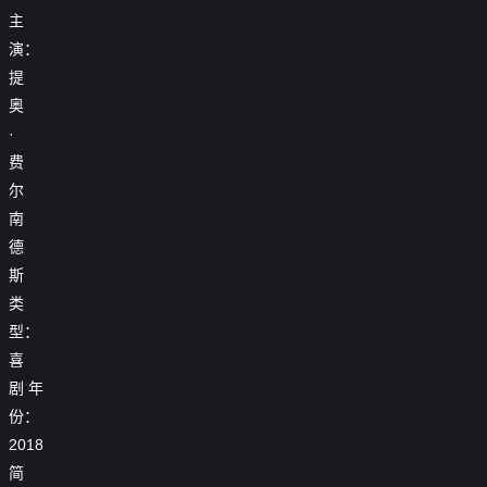
主
演：
提
奥
·
费
尔
南
德
斯
类
型：
喜
剧
年
份：
2018
简