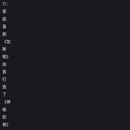
介：
家
庭
喜
剧
《加
斯
顿》
由
曾
打
造
了
《神
偷
奶
爸》