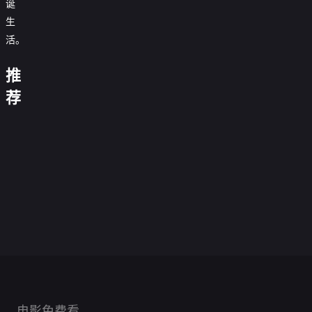
诞
我
生
们
要
活。
去
进
借
行
推
惊
口
旋
团
声
公
转
队
荐
尖
赌
司
秋
建
性
笑
城
你
Alibi.com
打
千
设
爱
4
艳
读
在
工
2
圣
旅
狂
0.0
疯
史
取
这
狂
0.0
诞
行
双
想
分
狂
0.0
记
废
里
想
分
的
0.0
时
曲
结
假
正
分
忆
柴
0.0
邻
曲
喜
正
分
空
0.0
婚
期
片
碎
老
正
分
里
0.0
悦
片
男
正
分
狂
0.0
片
爸
片
谜
正
分
0.0
友
片
想
正
分
的
0.0
案
片
室
正
分
0.0
曲
片
男
正
分
0.0
友
片
正
分
0.0
人
片
正
分
0.0
片
正
分
0.0
片
正
分
0.0
片
正
分
片
正
分
片
正
片
正
片
片
电影免费看