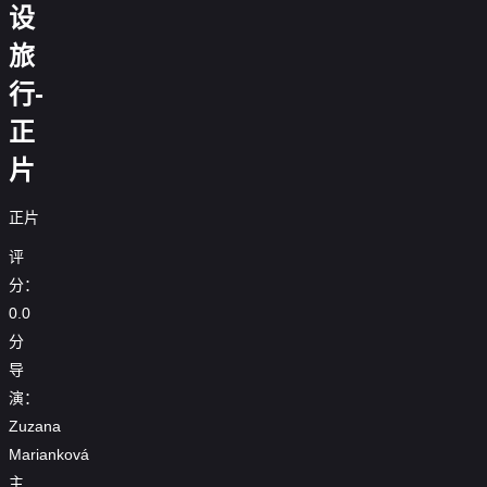
设
旅
行-
正
片
正片
评
分：
0.0
分
导
演：
Zuzana
Marianková
主