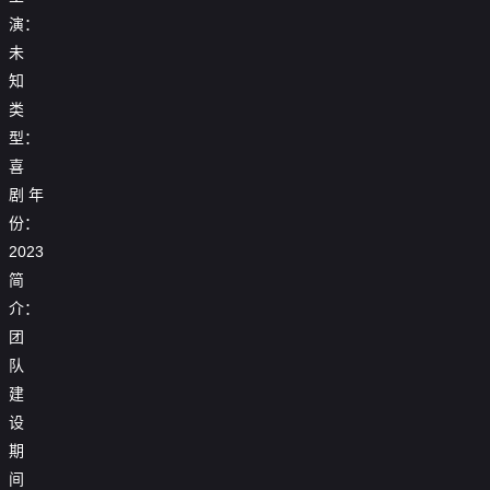
演：
未
知
类
型：
喜
剧
年
份：
2023
简
介：
团
队
建
设
期
间