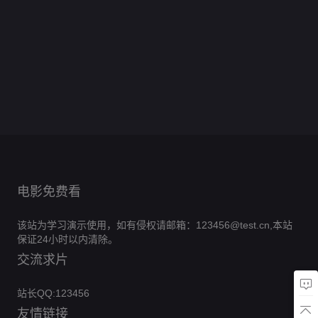
工
2
圣
这
设
0.0
疯
史
取
想
狂
0.0
诞
里
双
旅
分
狂
0.0
记
废
曲
想
分
的
0.0
时
行
结
假
正
分
忆
柴
0.0
邻
曲
喜
正
分
空
0.0
婚
期
片
碎
老
正
分
里
0.0
悦
片
男
正
分
狂
0.0
片
爸
片
谜
正
分
0.0
友
片
想
正
分
的
0.0
案
片
室
正
分
0.0
曲
片
男
正
分
0.0
友
片
正
分
0.0
人
片
正
分
0.0
片
正
分
0.0
片
正
分
0.0
片
正
分
片
正
分
片
正
片
正
片
片
电影免费看
该站为学习演示使用，如有侵权请邮箱：123456@test.cn,本站
保证24小时以内清除。
交流求片
站长QQ:123456
友情链接