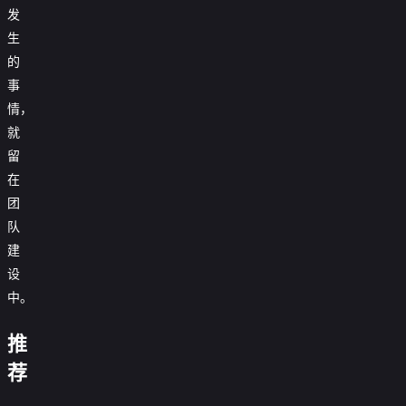
发
生
的
事
情，
就
留
在
团
队
建
设
我
们
中。
要
去
借
推
进
惊
口
旋
行
声
公
转
荐
团
尖
赌
性
司
秋
你
队
笑
城
爱
Alibi.com
打
千
在
建
4
艳
读
狂