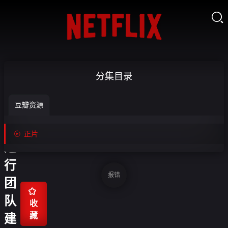

我
分集目录
们
豆瓣资源
要
去

正片
进
行
报错
团

队
收
藏
建