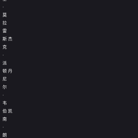
·
莫
拉
雷
斯
杰
克
·
派
顿
丹
尼
尔
·
韦
伯
凯
南
·
朗