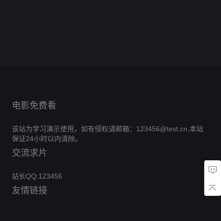
恶
警
片
交
正
分
除
0.0
丰
王
片
弹
正
分
魔
0.0
孤
易
片
三
正
分
饶
0.0
2
片
侦
正
分
军
0.0
害
片
之
正
分
0.0
探
片
突
正
分
0.0
角
片
正
分
0.0
围
片
正
分
0.0
片
正
分
0.0
片
正
分
0.0
片
正
分
片
正
分
片
正
片
抢
片
先
版
电影免费看
该站为学习演示使用，如有侵权请邮箱：123456@test.cn,本站
保证24小时以内清除。
交流求片
站长QQ:123456
友情链接