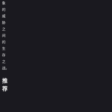
象
的
威
胁
之
间
的
生
存
之
12
战。
回
古
合
推
剑
2：
少
坚
玩
镖
奇
重
年
毅
命
人：
荐
谭
装
透
奇
快
风
之
上
明
要
兵
递
起
流
阵
人
有
草
2
大
月
0.0
替
2
耐
原
0.0
漠
昭
分
补
0.0
野
心
周
深
分
亚
0.0
明
悍
正
分
蛮
0.0
处
处
瑟
正
分
防
0.0