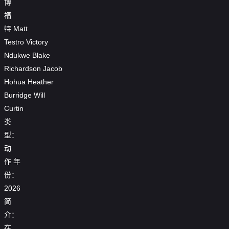
博
福
特
Matt
Testro
Victory
Ndukwe
Blake
Richardson
Jacob
Hohua
Heather
Burridge
Will
Curtin
类
型：
动
作
年
份：
2026
简
介：
在