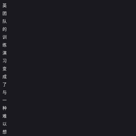
英
团
队
的
训
练
演
习
变
成
了
与
一
种
难
以
想