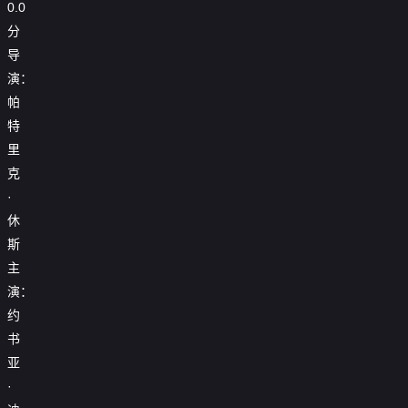
0.0
分
导
演：
帕
特
里
克
·
休
斯
主
演：
约
书
亚
·