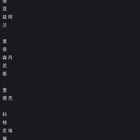
迪
亚
兹
阿
兰
·
里
奇
森
丹
尼
斯
·
奎
德
杰
·
科
特
尼
埃
塞