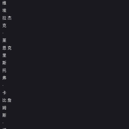
维
埃
拉
杰
克
·
莱
恩
克
里
斯
托
弗
·
卡
比
詹
姆
斯
·