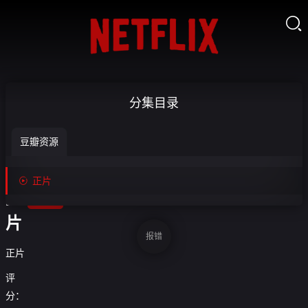

侵
分集目录
略
豆瓣资源
机

器-
收

正片
藏
正
片
报错
正片
评
分：