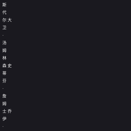
斯
代
尔
大
卫
·
汤
姆
林
森
史
蒂
芬
·
詹
姆
士
乔
伊
·