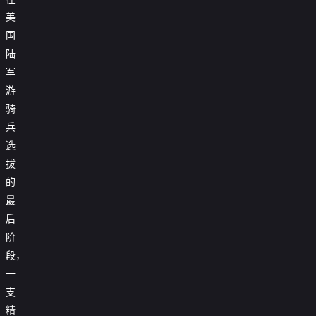
美
国
陆
军
游
骑
兵
选
拔
的
最
后
阶
段，
一
支
精