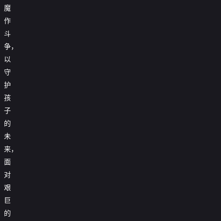
魔
作
斗
争，
以
守
护
孩
子
的
未
来，
面
对
艰
巨
的