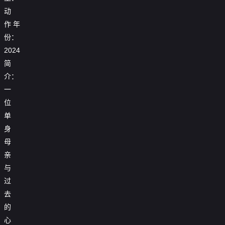
动
作
年
份：
2024
简
介：
一
位
单
身
母
亲
与
过
去
的
心