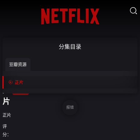

要
分集目录
有
豆瓣资源
耐

心-
收

正片
藏
正
片
报错
正片
评
分：