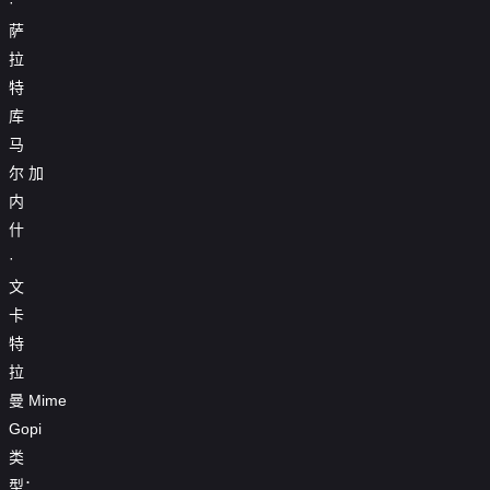
·
萨
拉
特
库
马
尔
加
内
什
·
文
卡
特
拉
曼
Mime
Gopi
类
型：