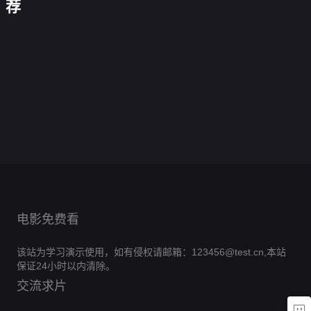
人：
荐
谭
装
透
奇
快
风
之
上
明
要
兵
递
起
流
阵
人
有
草
2
大
月
0.0
替
2
耐
原
0.0
漠
昭
分
补
0.0
野
心
周
深
分
亚
0.0
明
悍
正
分
蛮
0.0
处
处
瑟
正
分
防
0.0
恶
警
片
交
正
分
除
0.0
丰
王
片
弹
正
分
魔
0.0
孤
易
片
三
正
分
饶
0.0
2
片
侦
正
分
军
0.0
害
片
之
正
分
0.0
探
片
突
正
分
0.0
角
片
正
分
0.0
围
片
正
分
0.0
片
正
分
0.0
片
正
分
0.0
片
正
分
片
正
分
片
正
片
抢
片
先
版
电影免费看
该站为学习演示使用，如有侵权请邮箱：123456@test.cn,本站
保证24小时以内清除。
交流求片