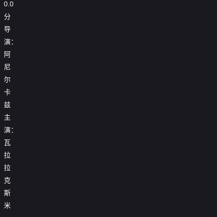
0.0
分
导
演：
阿
尼
尔
卡
兹
主
演：
瓦
拉
拉
克
斯
米