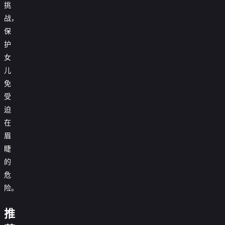
挑
战，
保
护
女
儿
免
受
迫
在
眉
睫
的
危
12
险。
回
古
合
推
剑
2：
少
坚
玩
镖
奇
重
年
毅
命