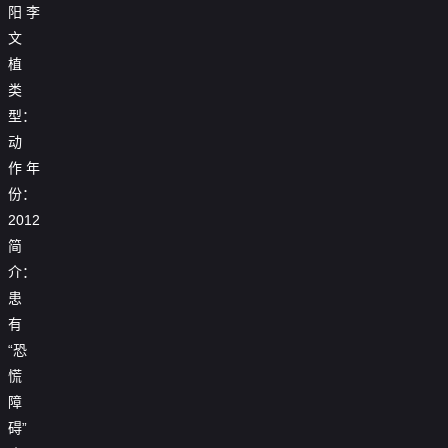
阳
李
文
植
类
型：
动
作
年
份：
2012
简
介：
患
有
“恐
慌
障
碍”