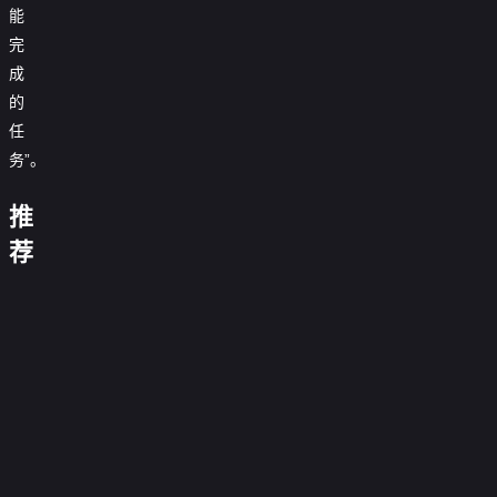
能
完
成
的
任
12
务”。
回
古
合
推
剑
2：
少
坚
玩
镖
奇
重
年
毅
命
人：
荐
谭
装
透
奇
快
风
之
上
明
要
兵
递
起
流
阵
人
有
草
2
大
月
0.0
替
2
耐
原
0.0
漠
昭
分
补
0.0
野
心
周
深
分
亚
0.0
明
悍
正
分
蛮
0.0
处
处
瑟
正
分
防
0.0
恶
警
片
交
正
分
除
0.0
丰
王
片
弹
正
分
魔
0.0
孤
易
片
三
正
分
饶
0.0
2
片
侦
正
分
军
0.0
害
片
之
正
分
0.0
探
片
突
正
分
0.0
角
片
正
分
0.0
围
片
正
分
0.0
片
正
分
0.0
片
正
分
0.0
片
正
分
片
正
分
片
正
片