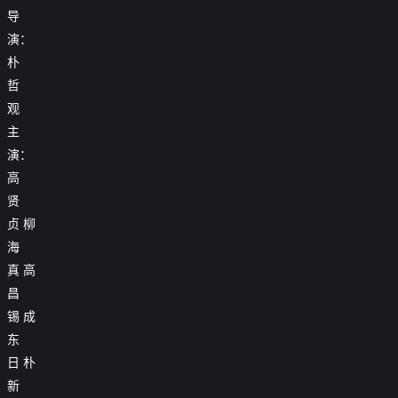
导
演：
朴
哲
观
主
演：
高
贤
贞
柳
海
真
高
昌
锡
成
东
日
朴
新