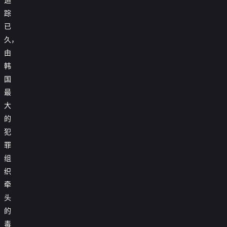
踪
已
久，
由
韩
国
最
大
的
犯
罪
组
织
牵
头
的
毒