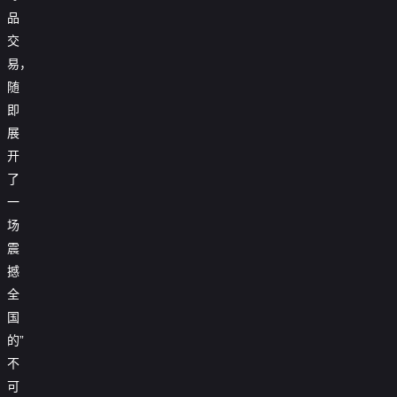
品
交
易，
随
即
展
开
了
一
场
震
撼
全
国
的”
不
可