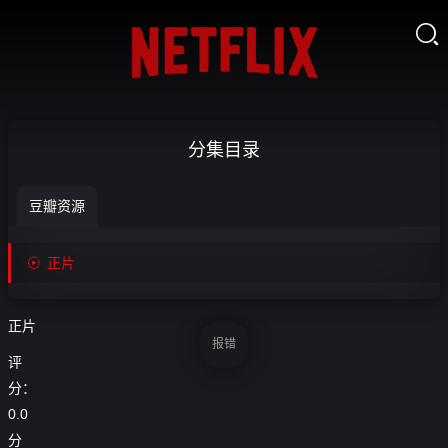

GO
分集目录
小
豆瓣资源
姐-

收
正
藏

正片
片
正片
报错
评
分：
0.0
分