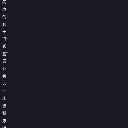
病
症
的
女
子
“千
秀
露”
意
外
卷
入
一
场
被
警
方
追