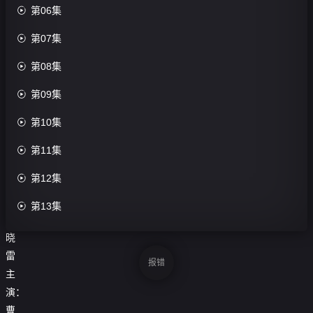

第06集
第44
集完

第07集
结

第08集
评
分：

第09集
0.0

第10集
分
导

第11集
演：

第12集
寇
占

第13集
文
陈

第14集
晓
雷

第15集
报错
主

第16集
演：
曹