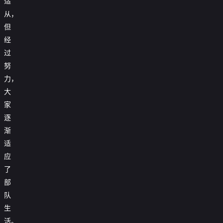
适
从，
但
经
过
努
力，
大
家
逐
渐
适
应
了
部
队
生
活。