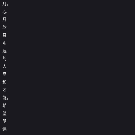
月。
心
月
欣
赏
明
远
的
人
品
和
才
能，
希
望
明
远