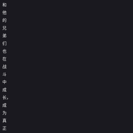
和
他
的
兄
弟
们
也
在
战
斗
中
成
长，
成
为
真
正