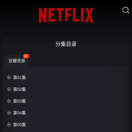

战
分集目录
火
44
豆瓣资源
中
的

第01集
兄

第02集

弟-
收

第03集
第
藏
14

第04集
集

第05集