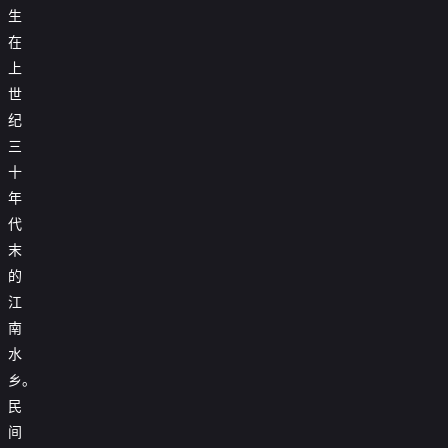
生

第29集
在
上

第30集
世

第31集
纪
三

第32集
十
年

第33集
代

第34集
末
的

第35集
江

第36集
南
水

第37集
乡。

第38集
民
间

第39集