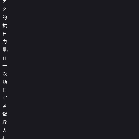
著
名
的
抗
日
力
量，
在
一
次
劫
日
军
监
狱
救
人
行