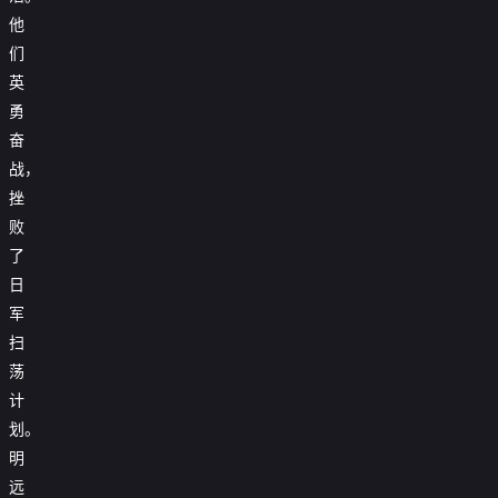
他
们
英
勇
奋
战，
挫
败
了
日
军
扫
荡
计
划。
明
远