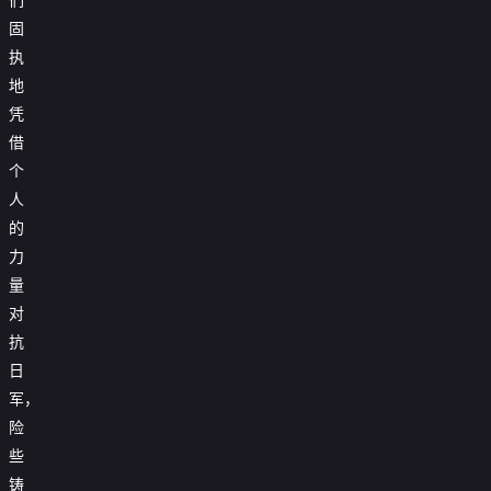
固
执
地
凭
借
个
人
的
力
量
对
抗
日
军，
险
些
铸