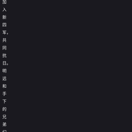
加
入
新
四
军，
共
同
抗
日。
明
远
和
手
下
的
兄
弟
们