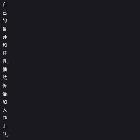
自
己
的
鲁
莽
和
任
性，
幡
然
悔
悟，
加
入
游
击
队，