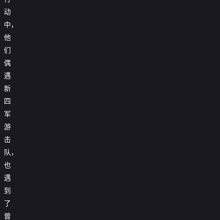
动
中，
他
们
偶
遇
新
四
军
游
击
队，
也
遇
到
了
曾