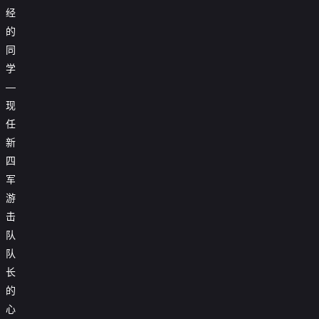
经
的
同
学
—
现
任
新
四
军
游
击
队
队
长
的
心