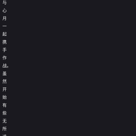
与
心
月
一
起
携
手
作
战。
虽
然
开
始
有
些
无
所