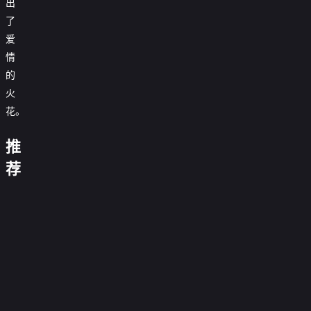
出
了
爱
情
的
火
花。
这
这
青
是
个
推
瑶
金
我
宫
不
陵
的
今
女
荐
我
黑
想
闪
往
西
天
不
的
忘
金
当
她
闪
事
来！
汴
游
也
太
命
川
2026
杀
说
的
金
京
2
在
冷
硬
花
0.0
手
繁
红
来
上
0.0
拯
静
旺
未
分
百
我
花
星
0.0分
号！
元
分
救
0.0
透
央
花
第
的
已
0.0
來！
局
第
世
第
分
了
40
0.0
颜
杀
情
落
分
20260531
金
12
0.0
心
界
侯
集
第
分
不
0.0
敌
幕
期时代少
來
集
第
分
不
18
0.0
门
完
由
第
分
竟
年团专访
6
0.0
號！
由
集
第
分
结
23
0.0
心
是
集
第
分
6
0.0
己
集
第
分
12
0.0
我
完
集
第
分
4
0.0
完
集
第
分
结
27
0.0
集
第
分
结
22
0.0
集
第
分
24
集
第
分