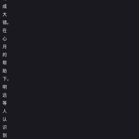
成
大
错。
在
心
月
的
帮
助
下，
明
远
等
人
认
识
到