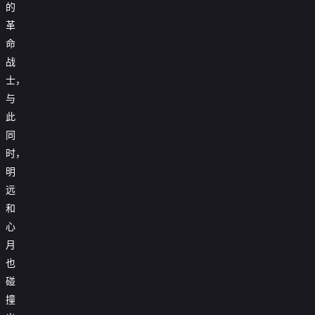
的
革
命
战
士，
与
此
同
时，
明
远
和
心
月
也
碰
撞