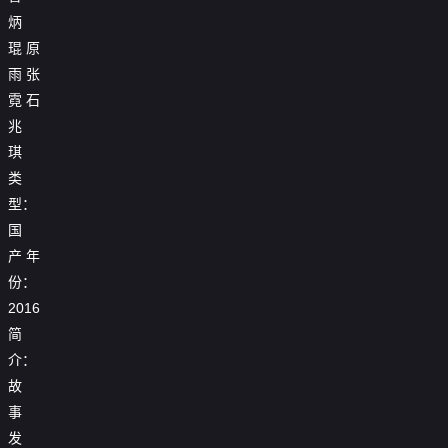

第17集
炳

第18集
琨
原
雨
张

第19集
霓
石
兆

第20集
琪

第21集
类
型：

第22集
国

第23集
产
年
份：

第24集
2016

第25集
简
介：

第26集
故

第27集
事
发

第28集