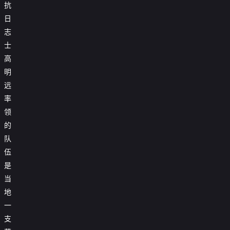
抗

第40集
日
志

第41集
士

第42集
高
明

第43集
远

第44集
率
领
的
队
伍
是
当
地
一
支