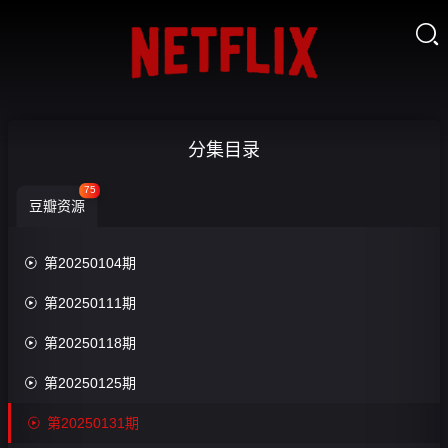

我独自生
分集目录
活 2025-
75
豆瓣资源

第
收
20250131
藏

第20250104期
期

第20250111期
第20260123期

第20250118期
评

第20250125期
分：
0.0

第20250131期
分