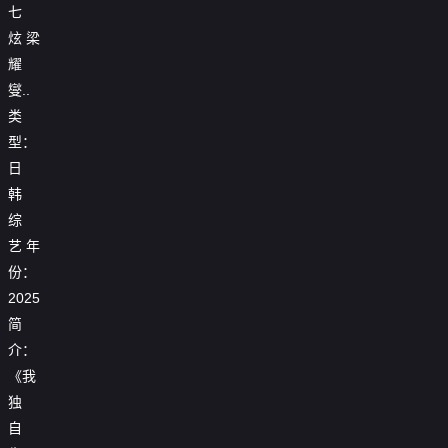

第20250509期
七
炫
梁

第20250516期
耀

第20250523期
燮..
类

第20250530期
型：

第20250606期
日
韩

第20250613期
综
艺
年

第20250704期
份：

第20250711期
2025
简

第20250718期
介：

第20250725期
《我
独

第20250801期
自

第20250808期