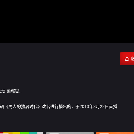

七炫
梁耀燮..
《男人的独居时代》改名进行播出的，于2013年3月22日首播