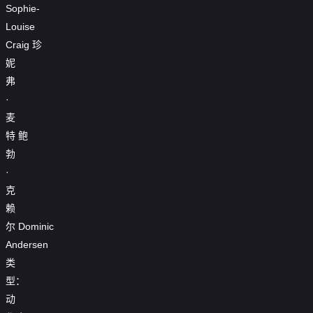
Sophie-
Louise
Craig
珍
妮
弗
·
麦
特
鲍
勃
·
克
赖
尔
Dominic
Andersen
类
型：
动