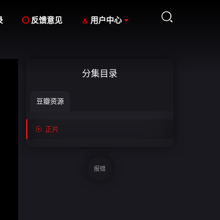



录
反馈意见
用户中心
分集目录
豆瓣资源

正片
报错