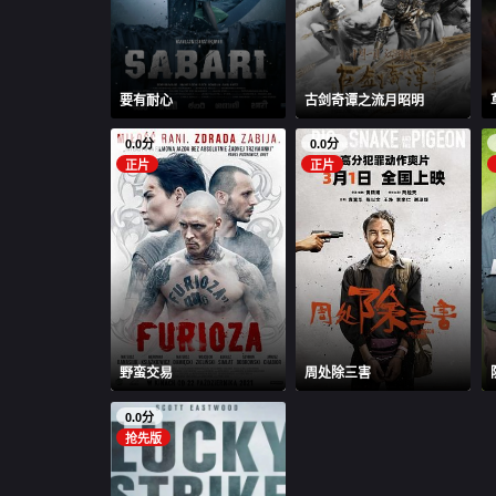
要有耐心
古剑奇谭之流月昭明
0.0分
0.0分
正片
正片
野蛮交易
周处除三害
0.0分
抢先版