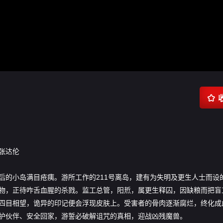

张达伦
后的小岛满目疮痍。游所工作的211号离岛，建有为失明及更生人士而设
物，正待咋舌血腥的杀戮。监工总管，阳焎，属更生释囚，因缺粮而把盲
四目相望，诡异的印记便会浮现皮肤上。受害者的骨肉逐渐腐烂，终化成
护伙伴、安全回家，游誓必破解诅咒的真相，迎战凶残魔兽。