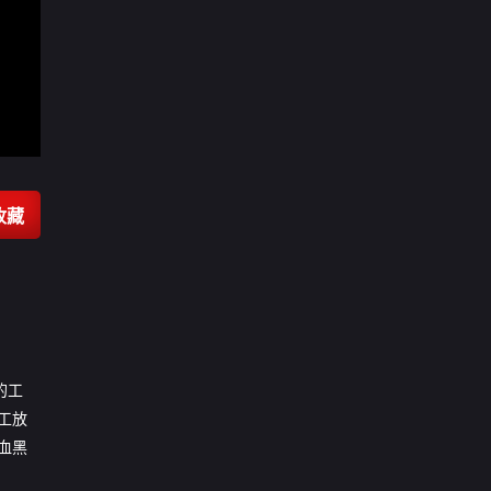
收藏
的工
工放
血黑