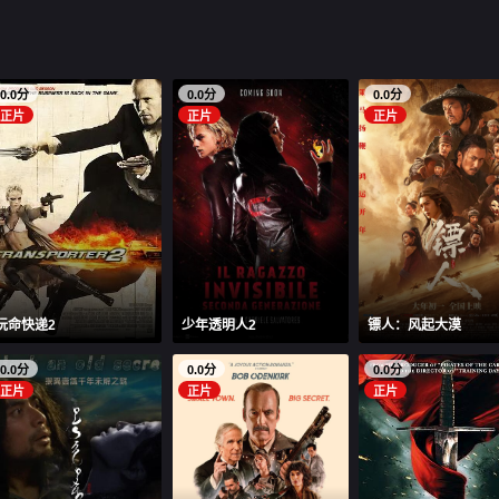
0.0分
0.0分
0.0分
正片
正片
正片
玩命快递2
少年透明人2
镖人：风起大漠
0.0分
0.0分
0.0分
正片
正片
正片