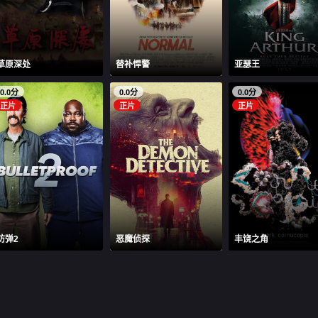
草原深处
替补悍警
亚瑟王
0.0分
0.0分
0.0分
正片
正片
正片
防弹2
恶魔侦探
丰饶之角