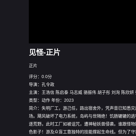
见怪-正片
正片
评分：0.0分
导演：
孔令政
主演：
王浩信
陈启泰
马志威
骆振伟
胡子彤
刘洵
陈欣妍
类型：
动作
年份：
2023
简介：失明厂工，游己任，路出宿舍外，凭声音已知悉灾
场。飓风破坏了电力系统，岛屿与世隔绝！饥肠辘辘的逃
逐荒野。此时工厂如被诅咒，遭神秘妖兽侵袭。谁跟怪物
色影子！游及众盲工靠独特的技能撑起生命线。但为了守