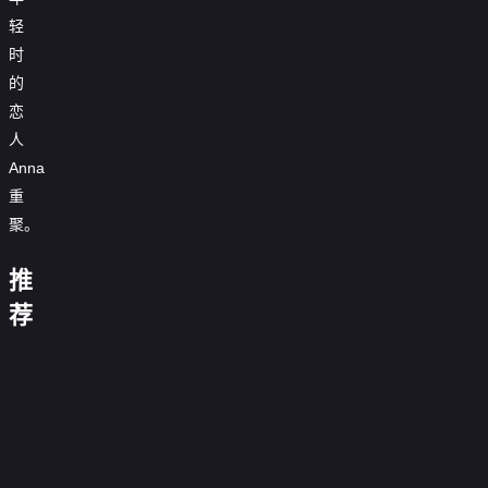
轻
时
的
恋
人
Anna
重
12
聚。
回
古
合
推
剑
2：
少
坚
玩
镖
奇
重
年
毅
命
人：
荐
谭
装
透
奇
快
风
之
上
明
要
兵
递
起
流
阵
人
有
草
2
大
月
0.0
替
2
耐
原
0.0
漠
昭
分
补
0.0
野
心
周
深
分
亚
0.0
明
悍
正
分
蛮
0.0
处
处
瑟
正
分
防
0.0
恶
警
片
交
正
分
除
0.0
丰
王
片
弹
正
分
魔
0.0
孤
易
片
三
正
分
饶
0.0
2
片
侦
正
分
军
0.0
害
片
之
正
分
0.0
探
片
突
正
分
0.0
角
片
正
分