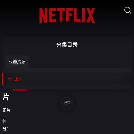

花
分集目录
开
豆瓣资源
时

节-
收

正片
藏
正
片
报错
正片
评
分：