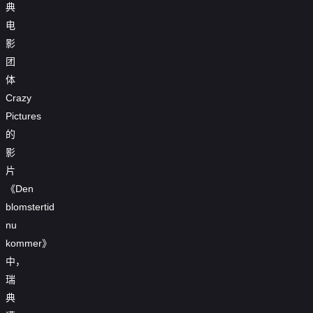
典
电
影
团
体
Crazy
Pictures
的
影
片
《Den
blomstertid
nu
kommer》
中，
瑞
典