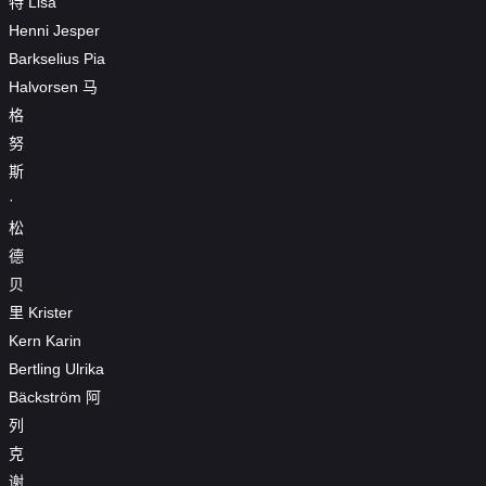
特
Lisa
Henni
Jesper
Barkselius
Pia
Halvorsen
马
格
努
斯
·
松
德
贝
里
Krister
Kern
Karin
Bertling
Ulrika
Bäckström
阿
列
克
谢