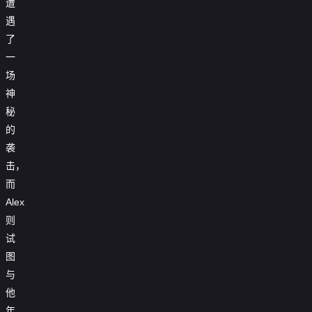
遭
遇
了
一
场
神
秘
的
袭
击，
而
Alex
则
试
图
与
他
年