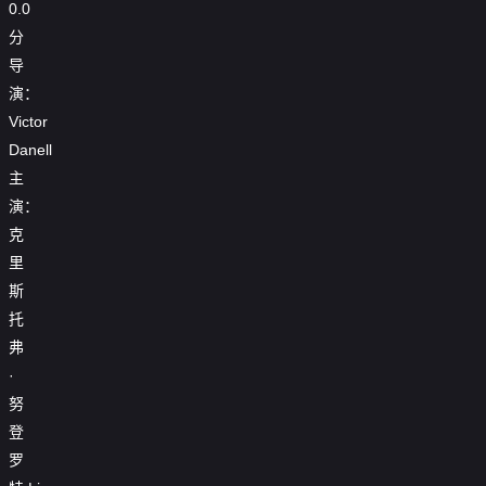
0.0
分
导
演：
Victor
Danell
主
演：
克
里
斯
托
弗
·
努
登
罗