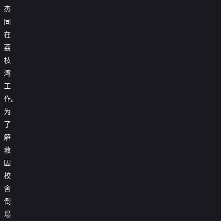
杰
同
在
荔
枝
湾
工
作。
为
了
解
救
因
校
舍
倒
塌