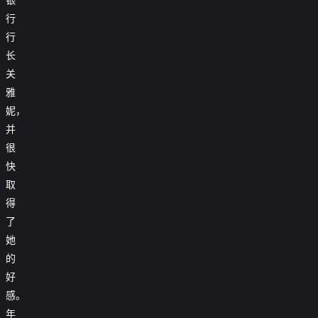
行
行
长
关
雅
妮，
并
很
快
取
得
了
她
的
好
感。
年