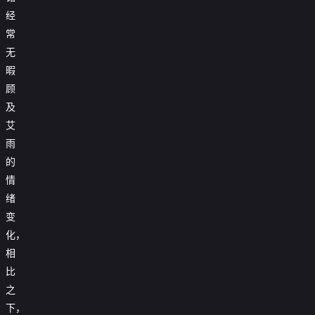
经
常
无
暇
顾
及
艾
雨
的
情
绪
变
化，
相
比
之
下，