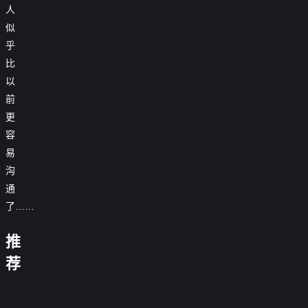
人
似
乎
比
以
前
更
容
易
沟
通
了……
这
这
青
是
个
推
瑶
金
我
宫
不
陵
的
今
女
荐
我
黑
想
闪
往
西
天
不
的
忘
金
当
她
闪
事
汴
游
也
太
命
川
2026
来！
杀
说
的
京
2
在
冷
硬
花
0.0
金
手
繁
红
上
0.0
拯
静
旺
未
分
来
百