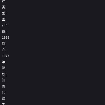
壮

第17集
类

第18集
型：
国

第19集
产
年

第20集
份：
1998
简
介：
1977
年
深
秋，
知
青
代
课
老