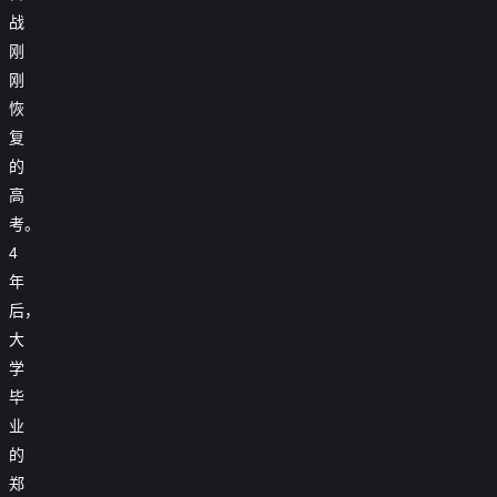
战
刚
刚
恢
复
的
高
考。
4
年
后，
大
学
毕
业
的
郑