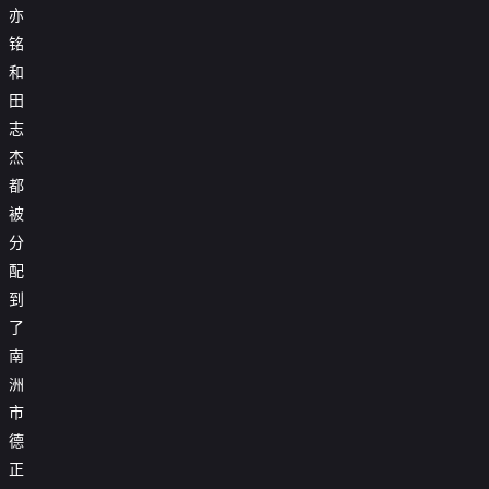
亦
铭
和
田
志
杰
都
被
分
配
到
了
南
洲
市
德
正