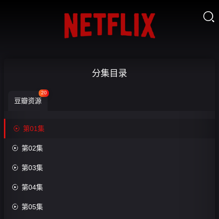

千
分集目录
秋
20
豆瓣资源
之
约-

第01集

第
收

第02集
01
藏

第03集
集

第04集
第20
集完

第05集
结