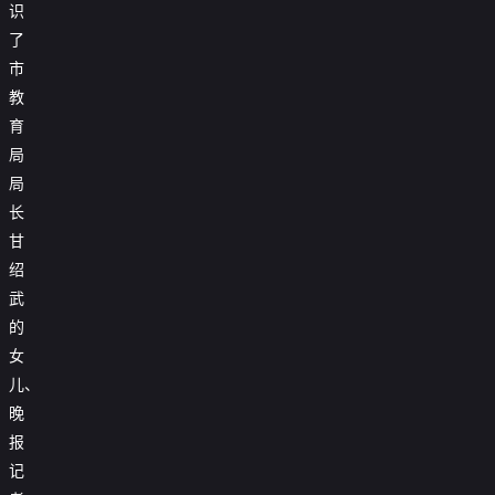
识
了
市
教
育
局
局
长
甘
绍
武
的
女
儿、
晚
报
记