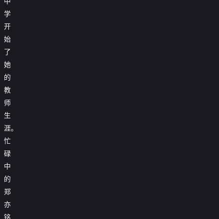
中
学
开
始
了
她
的
教
师
生
涯。
忙
碌
中
的
郑
亦
铭