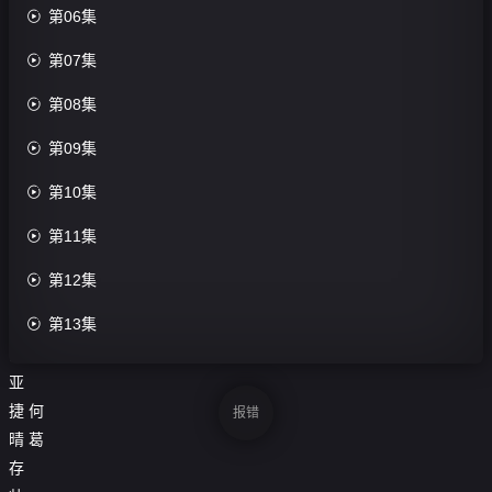

第06集
评

第07集
分：
0.0

第08集
分

第09集
导
演：

第10集
刘

第11集
庆
梅

第12集
主

第13集
演：
胡

第14集
亚
捷
何

第15集
报错
晴
葛

第16集
存