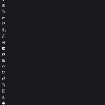
雨
为
此
轻
生。
岁
月
推
移，
郑
亦
铭
成
为
德
正
中