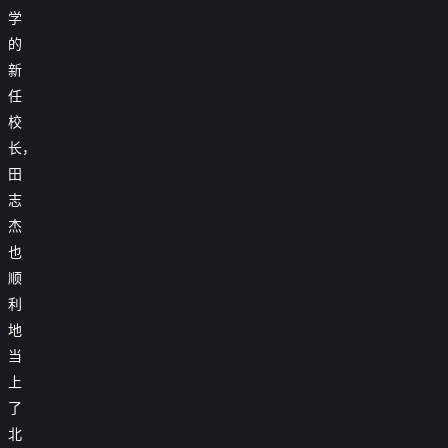
学
的
新
任
校
长，
田
志
杰
也
顺
利
地
当
上
了
北