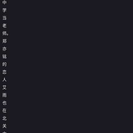
中
学
当
老
师。
郑
亦
铭
的
恋
人
艾
雨
也
在
北
关