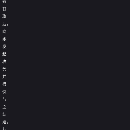
者
甘
玫
后，
向
她
发
起
攻
势
并
很
快
与
之
结
婚，
艾