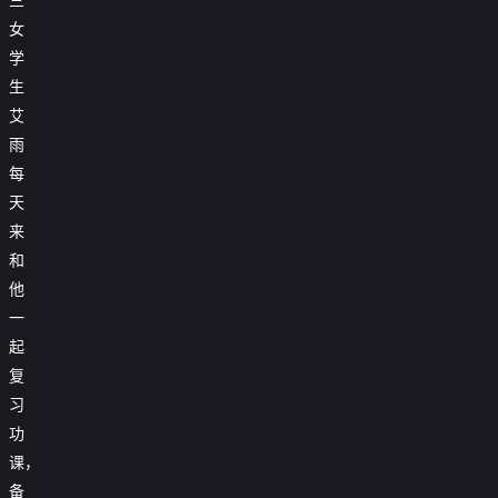
女
学
生
艾
雨
每
天
来
和
他
一
起
复
习
功
课，
备