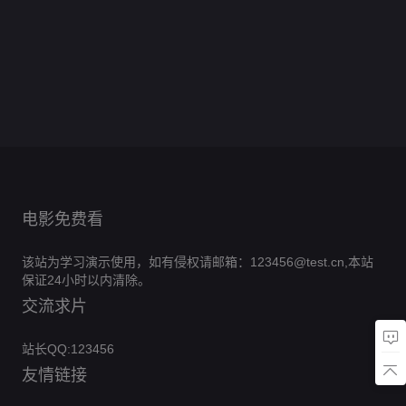
我
花
星
0.0分
元
分
救
0.0
透
央
号！
花
第
的
已
0.0
颜
局
第
世
第
分
了
40
0.0
來！
杀
情
落
分
20260531
不
12
0.0
心
界
侯
集
第
分
金
0.0
敌
幕
期时代少
由
集
第
分
不
18
0.0
门
完
來
第
分
竟
年团专访
6
0.0
心
由
集
第
分
结
23
0.0
號！
是
集
第
分
6
0.0
己
集
第
分
12
0.0
我
完
集
第
分
4
0.0
完
集
第
分
结
27
0.0
集
第
分
结
22
0.0
集
第
分
24
集
第
分
6
完
集
第
1
完
集
第
结
24
完
集
结
6
完
集
结
集
结
电影免费看
该站为学习演示使用，如有侵权请邮箱：123456@test.cn,本站
保证24小时以内清除。
交流求片
站长QQ:123456
友情链接