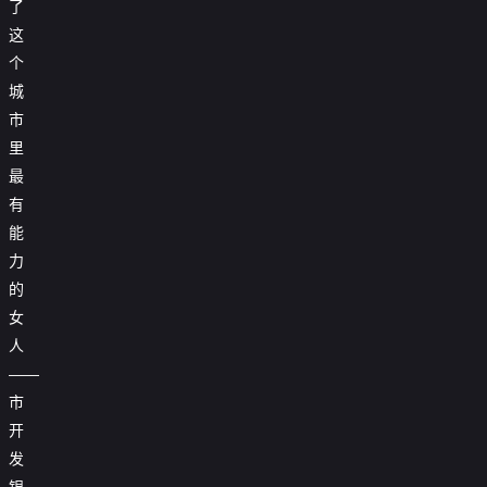
了
这
个
城
市
里
最
有
能
力
的
女
人
——
市
开
发
银