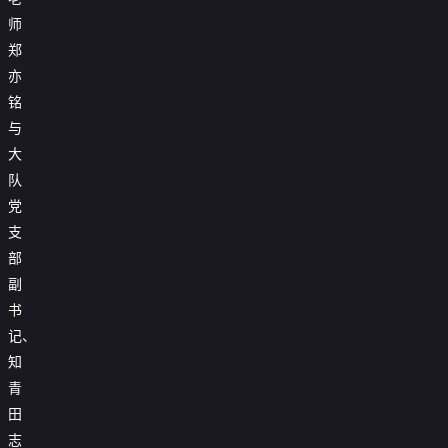
师
郑
亦
铭
与
大
队
党
支
部
副
书
记、
知
青
田
志