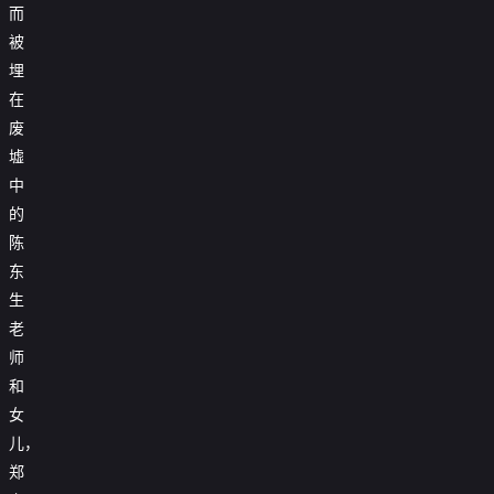
而
被
埋
在
废
墟
中
的
陈
东
生
老
师
和
女
儿，
郑