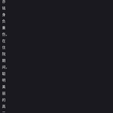
亦
铭
身
负
重
伤，
在
住
院
期
间，
聪
明
美
丽
的
高
三