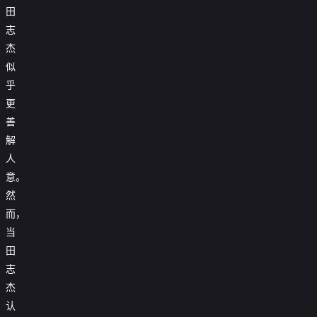
田
志
杰
似
乎
更
善
解
人
意。
然
而，
当
田
志
杰
认