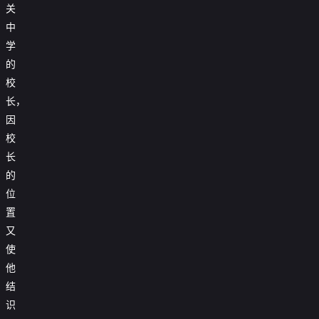
关
中
学
的
校
长，
因
校
长
的
位
置
又
使
他
结
识