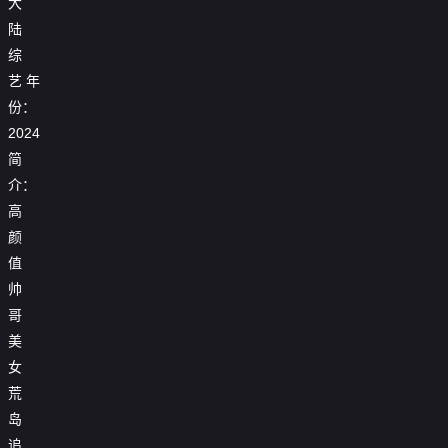
大

第20240611期下
陆

第20240612期加更版
综
艺
年

第20240613期
份：

第20240617期上
2024
简

第20240618期下
介：

第20240619期加更版
高
颜

第20240620期
值

第20240624期上
帅
哥

第20240625期下
美
女

第20240626期加更版
荒

第20240627期
岛
追

第20240701期上