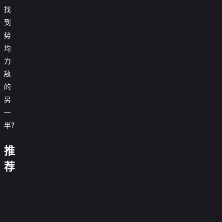
找
到
势
均
力
敌
的
另
一
半？
日
落
喜
音
时
推
欢
乐
三
分
你
喜
你
缘
餐
说
马
好
剧
荐
我
计
我
李
四
爱
栏
说
德
幽
也
划
在
逵
季
你
花
唱
云
天
默
势
是
2
中
断
第
花
毛
酱
社
网：
大
均
第
国
萌
案
0.0分
健
三
便
雪
乙
夺
赛
0.0分
力
六
当
宠
20260104
康
名
季
0.0分
利
汪
巳
命
0.0
敌
季
第
农
来
陪你追日
脱
嘴
0.0
店
2021
第
年
冲
分
20260102
的
人
啦
落第2期
0.0分
口
贺
分
20180130
第
封
突
期
0.0分
我
第
第