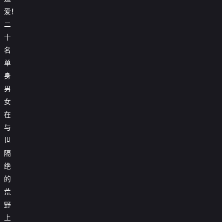
爱！

第20240702期下
二
十

第20240703期加更版
名

第20240704期
单
身

第20240708期上
男

第20240709期下
女
在

第20240710期加更版
与

20240711第9期特别企划
世
隔
绝
的
荒
野
上