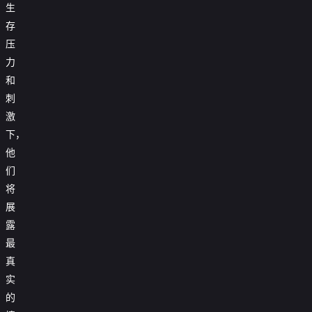
生
存
压
力
和
刺
激
下，
他
们
将
展
露
最
真
实
的