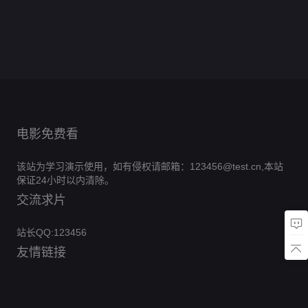
秀
岁
期
第
0.0分
三
淘
箱
1
20260607
们
0.0分
二
20260509
第
0.0
季
汰
第
庆
期
第1期陪
季
期北京篇
第
0.0分
三
分
20251230
赛
典
看
0.0分
20260804
季
期尊享版
第
0.0分
第
第
20240711
0.0
期
20160213
5
20260518
一
0.0分
第9期特
分
期
0.0分
期
第1期
场
别企划
第
第3
第
20260221
期乡
20240209
期
野筑
期
梦正
当
时！
新农
电影免费看
人团
以匠
心焕
该站为学习演示使用，如有侵权请邮箱：123456@test.cn,本站
农居
保证24小时以内清除。
交流求片
站长QQ:123456
友情链接