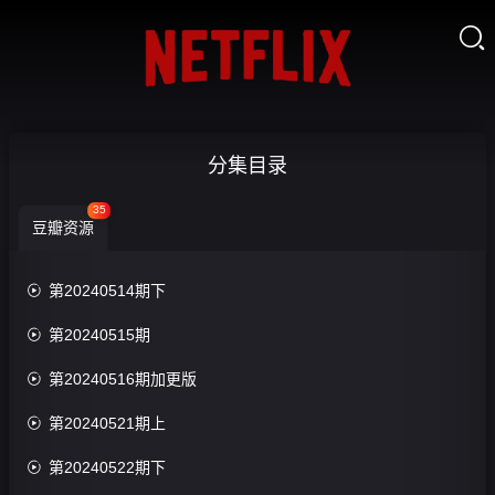

势均力敌
分集目录
的我们-第
35
豆瓣资源
20240617

收
期上
藏

第20240514期下
20240711第9期

第20240515期
特别企划

第20240516期加更版
评
分：

第20240521期上
0.0

第20240522期下
分