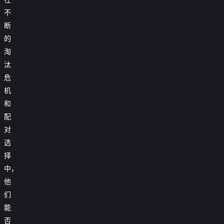
不
断
的
淘
汰
危
机
和
配
对
选
择
中，
他
们
能
否