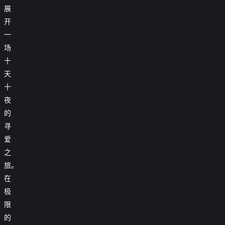
展
开
一
场
十
天
十
夜
的
寻
爱
之
旅。
在
极
限
的