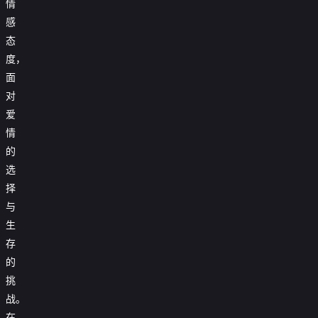
情
感
态
度，
面
对
爱
情
的
选
择
与
生
存
的
挑
战。
在