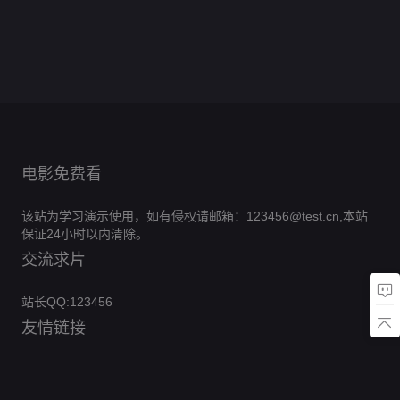
秀
岁
期
第
0.0分
三
淘
箱
1
20260607
们
0.0分
二
20260509
第
0.0
季
汰
第
庆
期
第1期陪
季
期北京篇
第
0.0分
三
分
20251230
赛
典
看
0.0分
20260804
季
期尊享版
第
0.0分
第
第
20240711
0.0
期
20160213
5
20260518
一
0.0分
第9期特
分
期
0.0分
期
第1期
场
别企划
第
第3
第
20260221
期乡
20240209
期
野筑
期
梦正
当
时！
新农
电影免费看
人团
以匠
心焕
该站为学习演示使用，如有侵权请邮箱：123456@test.cn,本站
农居
保证24小时以内清除。
交流求片
站长QQ:123456
友情链接