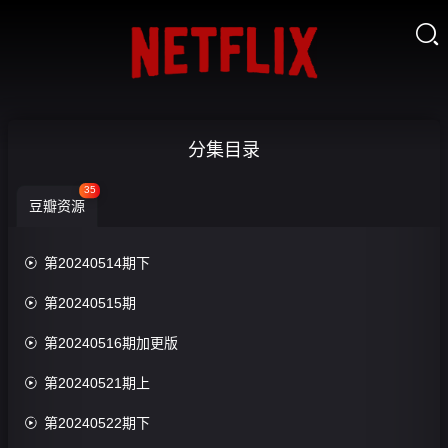

势均力敌
分集目录
的我们-第
35
豆瓣资源
20240612

收
期加更版
藏

第20240514期下
20240711第9期

第20240515期
特别企划

第20240516期加更版
评
分：

第20240521期上
0.0

第20240522期下
分