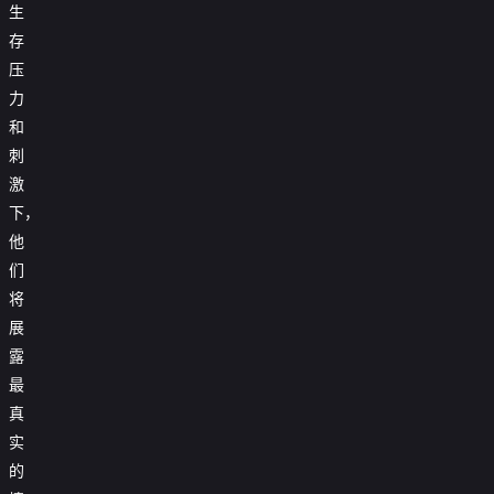
生
存
压
力
和
刺
激
下，
他
们
将
展
露
最
真
实
的