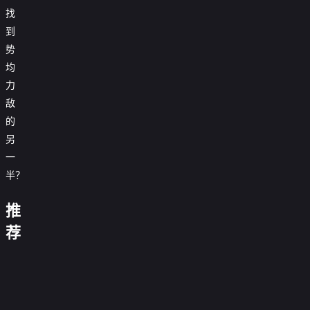
找
到
势
均
力
敌
的
另
一
半？
日
落
喜
音
时
推
欢
乐
三
分
你
喜
你
缘
餐
说
马
好
剧
荐
我
计
我
李
四
爱
栏
说
德
幽
也
划
在
逵
季
你
花
唱
云
天
默
势
是
2
中
断
第
花
毛
酱
社
网：
大
均
第
国
萌
案
0.0分
健
三
便
雪
乙
夺
赛
0.0分
力
六
当
宠
20260104
康
名
季
0.0分
利
汪
巳
命
0.0
敌
季
第
农
来
陪你追日
脱
嘴
0.0
店
2021
第
年
冲
分
20260102
的
人
啦
落第2期
0.0分
口
贺
分
20180130
第
封
突
期
0.0分
我
第
第