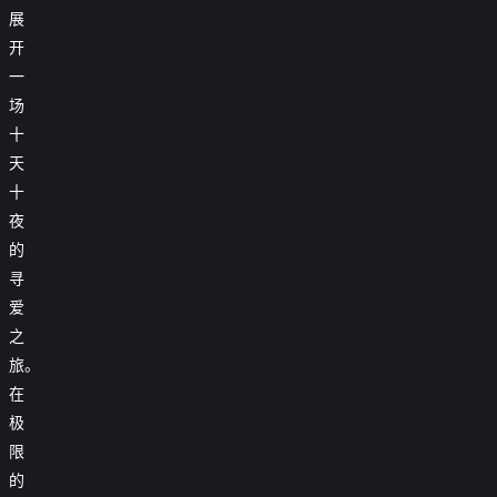
展
开
一
场
十
天
十
夜
的
寻
爱
之
旅。
在
极
限
的