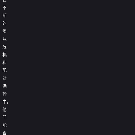
不
断
的
淘
汰
危
机
和
配
对
选
择
中，
他
们
能
否