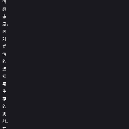
情
感
态
度，
面
对
爱
情
的
选
择
与
生
存
的
挑
战。
在