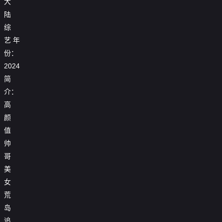
大

第20240611期下
陆

第20240612期加更版
综
艺
年

第20240613期
份：

第20240617期上
2024
简

第20240618期下
介：

第20240619期加更版
高
颜

第20240620期
值

第20240624期上
帅
哥

第20240625期下
美
女

第20240626期加更版
荒

第20240627期
岛
追

第20240701期上