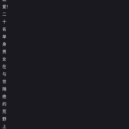
爱！

第20240702期下
二
十

第20240703期加更版
名

第20240704期
单
身

第20240708期上
男

第20240709期下
女
在

第20240710期加更版
与

20240711第9期特别企划
世
隔
绝
的
荒
野
上