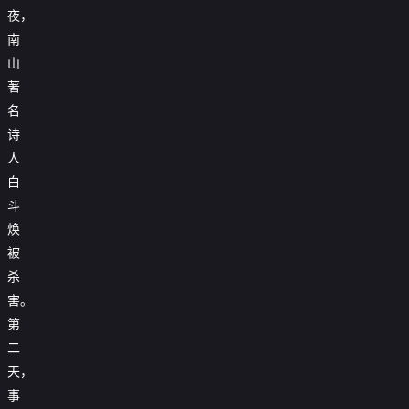
夜，
南
山
著
名
诗
人
白
斗
焕
被
杀
害。
第
二
天，
事