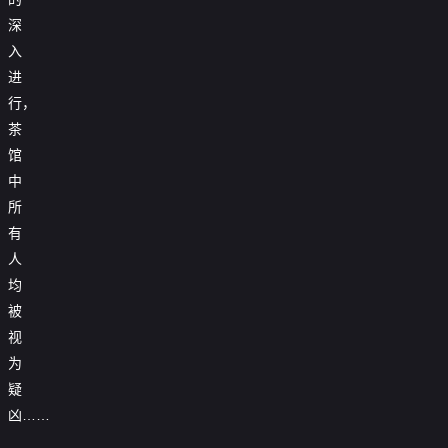
深
入
进
行，
茶
馆
中
所
有
人
均
被
视
为
疑
凶……
马
妮
拉