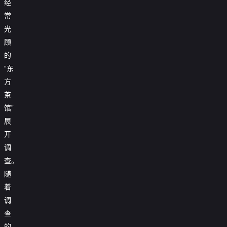
经
常
光
顾
的
“东
方
茶
馆”
展
开
调
查。
随
着
调
查
的