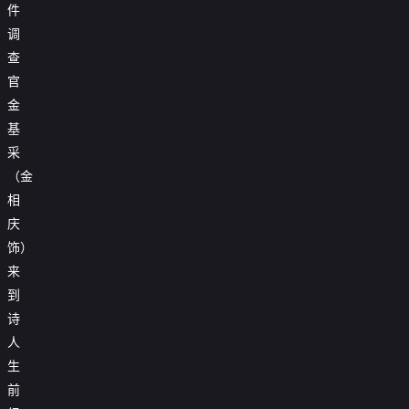
件
调
查
官
金
基
采
（金
相
庆
饰）
来
到
诗
人
生
前