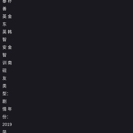
泰
朴
善
英
金
东
英
韩
智
安
金
智
训
南
砚
友
类
型：
剧
情
年
份：
2019
简