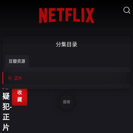

第
分集目录
十
豆瓣资源
二
个

正片
嫌

收
疑
藏
报错
犯-
正
片