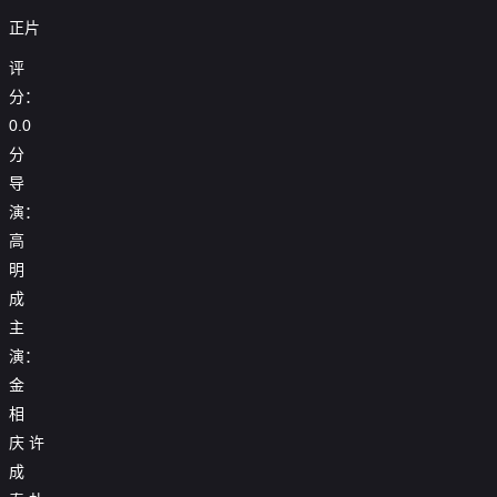
正片
评
分：
0.0
分
导
演：
高
明
成
主
演：
金
相
庆
许
成