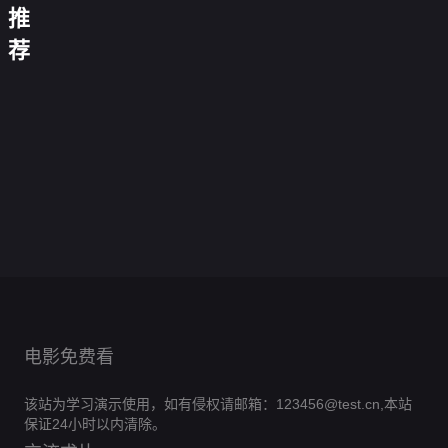
基
加
推
·
街
雌
告
格
夕
雄
荐
诉
拉
阳
莫
分
蜜
星
瑟：
红
辨
手
普
蜂
光
小
好
2011
天
之
通
0.0
继
姐
女
88
0.0
使
后
家
分
承
0.0
孩
分
分
的
0.0
庭
者：
毒
正
分
0.0
钟
逆
一
正
分
判
0.0
暗
岸
片
册
正
分
燕
0.0
流
份
片
决
正
分
黑
0.0
杀
片
交
正
分
而
0.0
2025
片
仙
正
分
硬
0.0
2023
片
上
正
分
0.0
境
片
汉
正
分
0.0
2026
片
正
分
0.0
2
片
正
分
0.0
片
正
分
0.0
片
正
分
0.0
片
正
分
片
正
分
片
正
片
正
片
片
电影免费看
该站为学习演示使用，如有侵权请邮箱：123456@test.cn,本站
保证24小时以内清除。