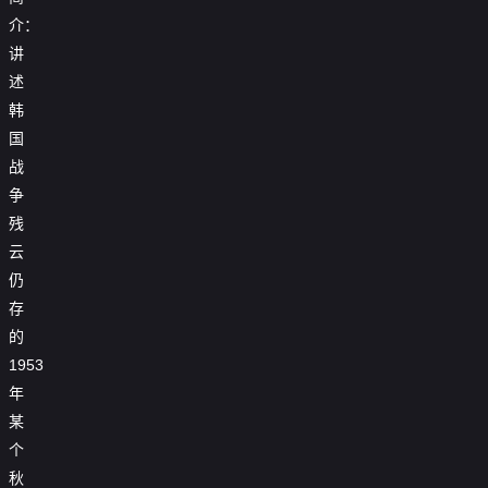
介：
讲
述
韩
国
战
争
残
云
仍
存
的
1953
年
某
个
秋