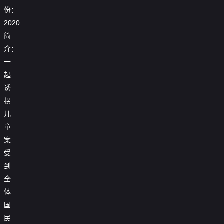
份：
2020
简
介：
一
起
诱
拐
儿
童
案
受
到
全
体
国
民