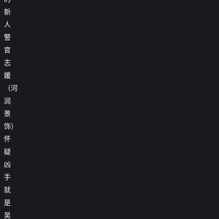
新
人
警
官
志
媛
（河
润
景
饰）
怀
疑
凶
手
就
是
吴