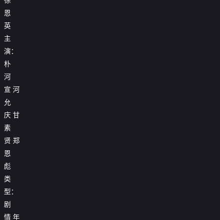
恩
英
主
演：
朴
河
宣
河
允
庆
甘
素
贤
郑
恩
彪
类
型：
剧
情
年