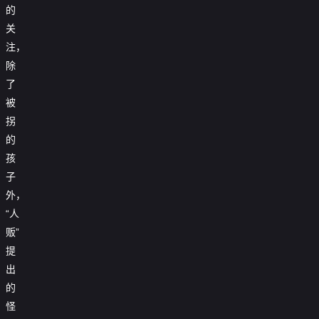
的
关
注，
除
了
被
拐
的
孩
子
外，
“人
贩”
提
出
的
怪