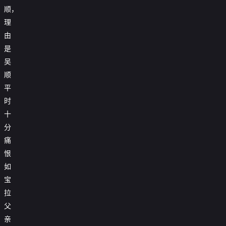
顺，
理
由
是
吴
顺
平
时
十
分
痛
恨
如
宝
拉
父
亲