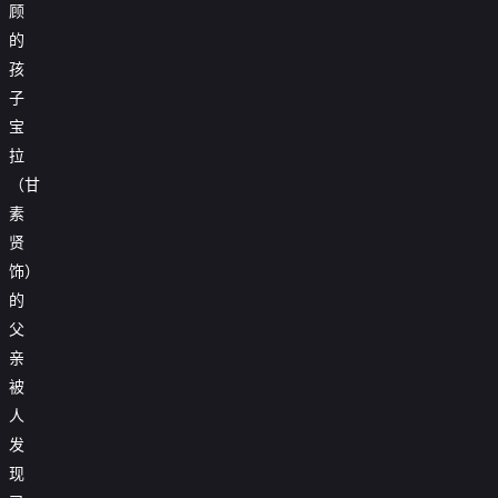
顾
的
孩
子
宝
拉
（甘
素
贤
饰）
的
父
亲
被
人
发
现