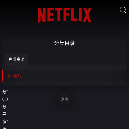

告白
分集目录
2020-

收
豆瓣资源
正片
藏
正片

正片
评
分：
0.0
报错
分
导
演：
徐