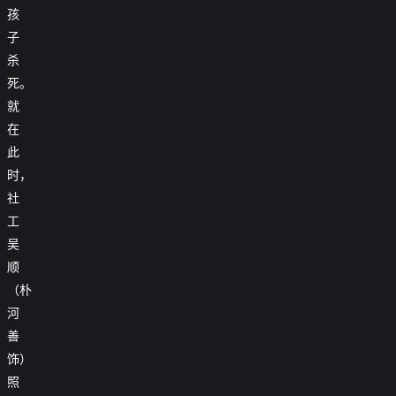
孩
子
杀
死。
就
在
此
时，
社
工
吴
顺
（朴
河
善
饰）
照