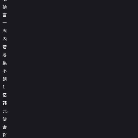
扬
言
一
周
内
若
筹
集
不
到
1
亿
韩
元，
便
会
将