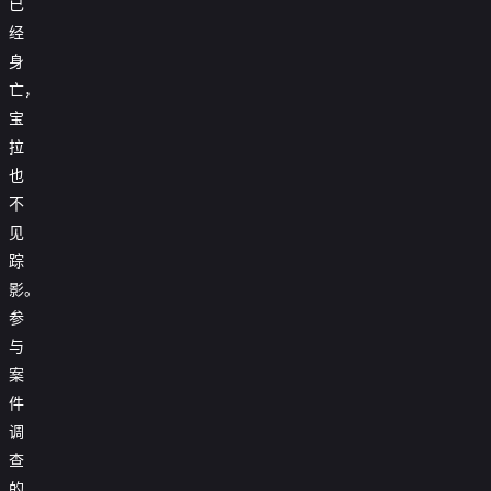
已
经
身
亡，
宝
拉
也
不
见
踪
影。
参
与
案
件
调
查
的