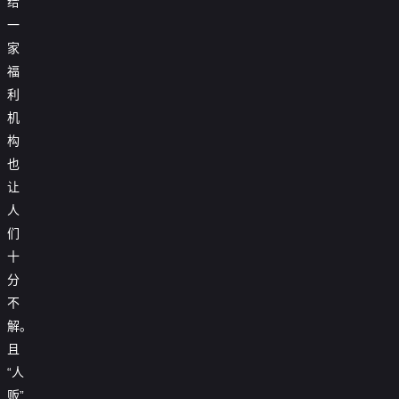
给
一
家
福
利
机
构
也
让
人
们
十
分
不
解。
且
“人
贩”