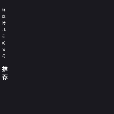
一
样
虐
待
儿
童
的
父
母……
马
妮
拉
基
加
推
·
街
雌
告
格
夕
雄
荐
诉
拉
阳
莫
分
蜜
星
瑟：
红
辨
手
普
蜂
光
小
好
2011
天
之
通
0.0
继
姐
女
88
0.0
使
后
家
分
承
0.0
孩
分
分
的
0.0
庭
者：
毒
正
分
0.0
钟
逆
一
正
分
判
0.0
暗
岸
片
册
正
分
燕
0.0
流
份
片
决
正
分
黑
0.0
杀
片
交
正
分
而
0.0
2025
片
仙
正
分
硬
0.0
2023
片
上
正
分
0.0
境
片