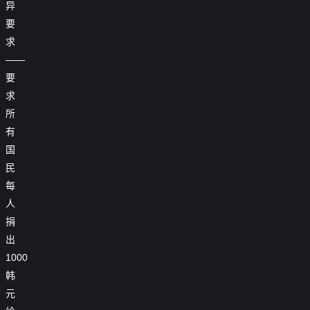
异
要
求
——
要
求
所
有
国
民
每
人
捐
出
1000
韩
元