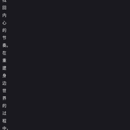
回
内
心
的
节
奏。
在
重
建
身
边
世
界
的
过
程
中，