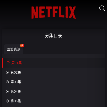

喀
分集目录
什
8
豆瓣资源
恋
歌-


第01集
第
收

第02集
藏
01

第03集
集

第04集
第6
集

第05集