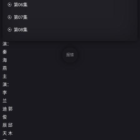
评

第06集
分：

第07集
0.0
分

第08集
导
演：
秦
报错
海
燕
主
演：
李
兰
迪
郭
俊
辰
邱
天
木