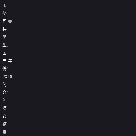
玉
努
司
夏
特
类
型：
国
产
年
份：
2026
简
介：
沪
漂
女
孩
夏