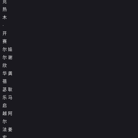
克
热
木
·
开
赛
尔
娃
尔
谢
欣
华
龚
蓓
苾
耿
乐
马
启
越
阿
尔
法
姜
宏