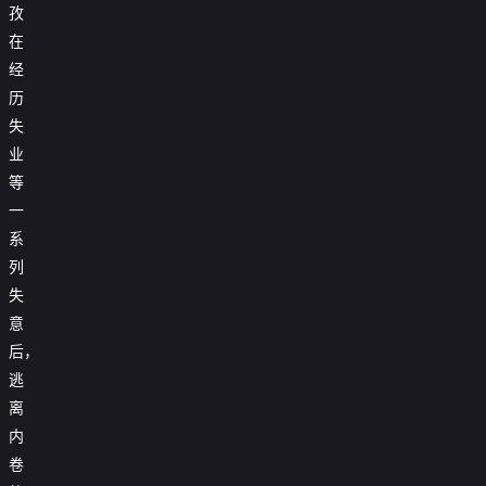
孜
在
经
历
失
业
等
一
系
列
失
意
后，
逃
离
内
卷