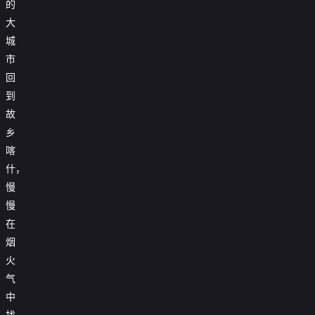
的
大
城
市
回
到
故
乡
喀
什，
慢
慢
在
烟
火
气
中
找