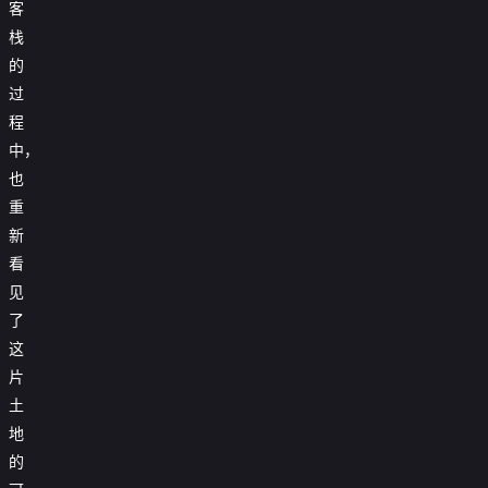
客
栈
的
过
程
中，
也
重
新
看
见
了
这
片
土
地
的