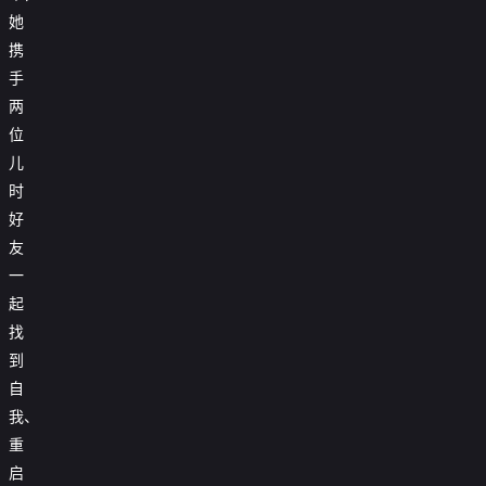
她
携
手
两
位
儿
时
好
友
一
起
找
到
自
我、
重
启