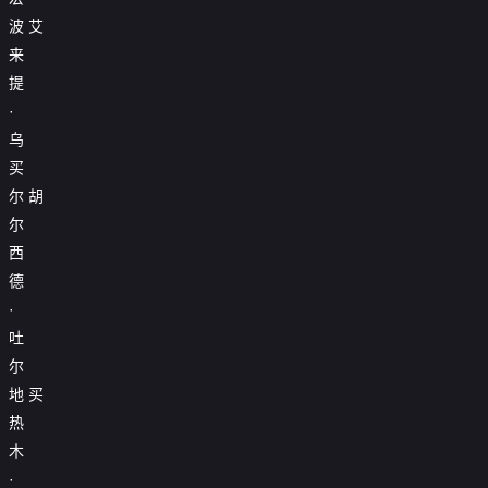
波
艾
来
提
·
乌
买
尔
胡
尔
西
德
·
吐
尔
地
买
热
木
·