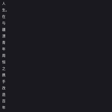
人
生。
在
与
疆
漂
青
年
周
恒
之
携
手
改
造
百
年