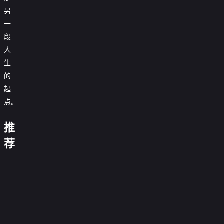
另
一
段
人
生
的
起
点。
这
这
个
是
青
推
宫
金
我
瑶
女
陵
的
今
不
荐
我
黑
不
闪
往
西
天
想
的
忘
金
太
她
闪
事
汴
游
也
当
命
川
2026
来！
冷
说
的
京
2
在
杀
硬
花
0.0
金
静
繁
红
上
0.0
拯
手
旺
未
分
来
百
我
花
星
0.0分
元
分
救
0.0
透
央
号！
花
第
的
已
0.0
颜
局
第
世
第
分
了
40
0.0
來！
杀
情
落
分
20260531
不
12
0.0
心
界
侯
集
第
分
金
0.0
敌
幕
期时代少
由
集
第
分
不
6
0.0
门
完
來
第
分
竟
年团专访
18
0.0
心
由
集
第
分
结
23
0.0
號！
是
集
第
分
6
0.0
己
完
集
第
分
12
0.0