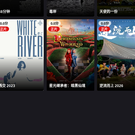
88分钟
毒岸
天使的一份
0.0分
0.0分
0.0分
正片
正片
正片
燕交 2023
星光继承者：暗黑仙境
逆流而上 2026