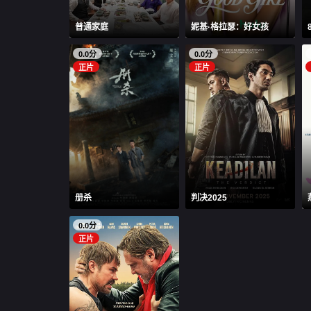
普通家庭
妮基·格拉瑟：好女孩
0.0分
0.0分
正片
正片
册杀
判决2025
0.0分
正片