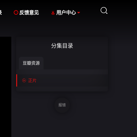



录
反馈意见
用户中心
分集目录
豆瓣资源

正片
报错