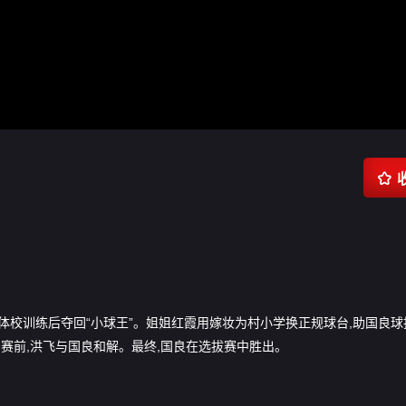

校训练后夺回“小球王”。姐姐红霞用嫁妆为村小学换正规球台,助国良球
赛前,洪飞与国良和解。最终,国良在选拔赛中胜出。