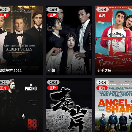
0.0分
0.0分
0.0分
正片
正片
正片
雌雄莫辨 2011
小姐
分手之后
0.0分
0.0分
0.0分
正片
正片
正片