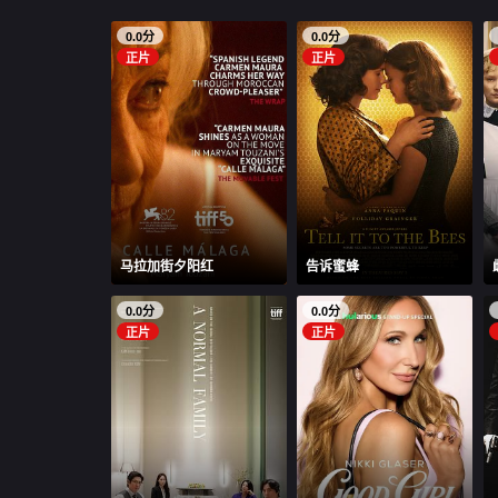
0.0分
0.0分
正片
正片
马拉加街夕阳红
告诉蜜蜂
0.0分
0.0分
正片
正片