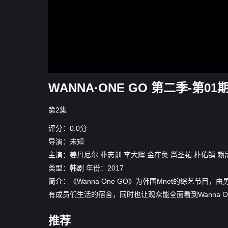
WANNA·ONE GO 第二季-第01
第2集
评分：0.0分
导演：未知
主演：
姜丹尼尔
朴志训
李大辉
金在奂
邕圣祐
朴佑镇
赖
类型：
韩剧
年份：
2017
简介：《Wanna One GO》为韩国Mnet的综艺节目，由
有成员们生活的宿舍，同时也让观众能全面看到Wanna O
推荐