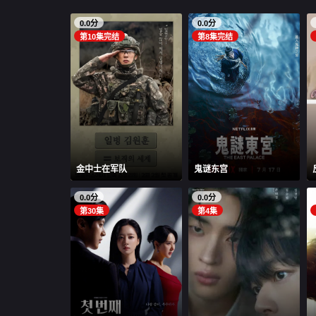
0.0分
0.0分
第10集完结
第8集完结
金中士在军队
鬼谜东宫
0.0分
0.0分
第30集
第4集