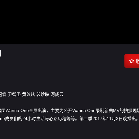
期

冠霖
尹智圣
黄旼炫
裴珍映
河成云
男团Wanna One全员出演，主要为公开Wanna One录制新曲MV的拍摄
ne成员们的24小时生活与心路历程等等。第二季2017年11月3日晚播出