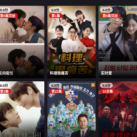
0.0分
0.0分
0.0分
第8集完结
第1集
第8集完结
反向吸引
料理很痛苦
实时爱
0.0分
0.0分
0.0分
第3集
第22集
10全集