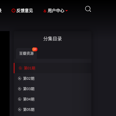



录
反馈意见
用户中心
分集目录
10
豆瓣资源

第01期

第02期

第03期

第04期

第05期