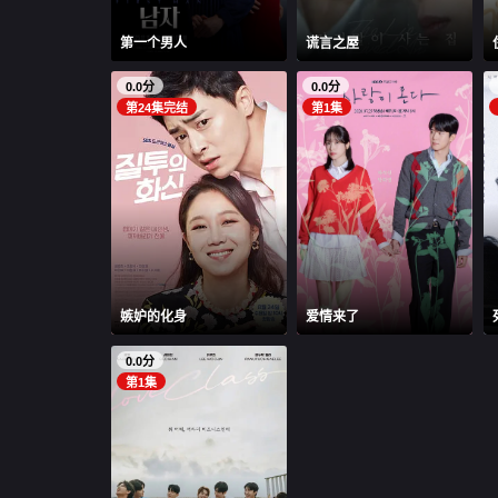
第一个男人
谎言之屋
0.0分
0.0分
第24集完结
第1集
嫉妒的化身
爱情来了
0.0分
第1集