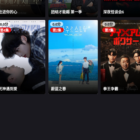
住进你的心
团结才能踢 第一季
深夜怪谈会6
0.0分
0.0分
0.0分
第4集
第2集
第7集
死神遇到爱
蔚蓝之春
拳王争霸