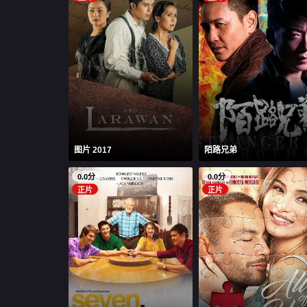
图片 2017
陌路兄弟
0.0分
0.0分
正片
正片