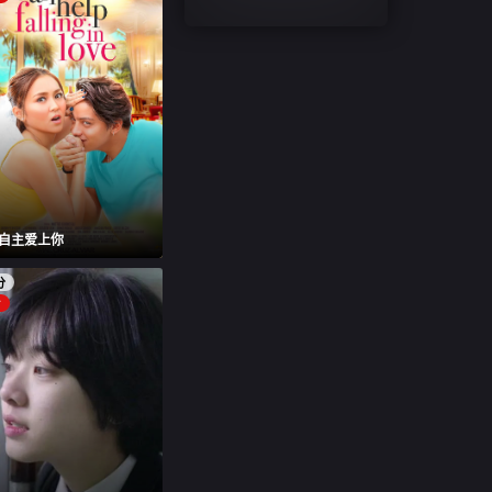
自主爱上你
分
片