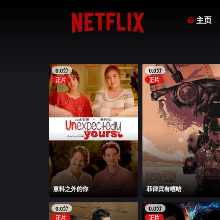

主页
0.0分
0.0分
正片
正片
意料之外的你
菲律宾有嘻哈
0.0分
0.0分
正片
正片