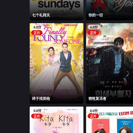
七个礼拜天
你的一切
0.0分
0.0分
正片
正片
终于找到他
牺牲复活者
0.0分
0.0分
正片
正片