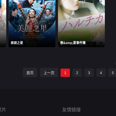
美丽之星
春&amp;夏事件簿
首页
上一页
1
2
3
4
5
求片
友情链接