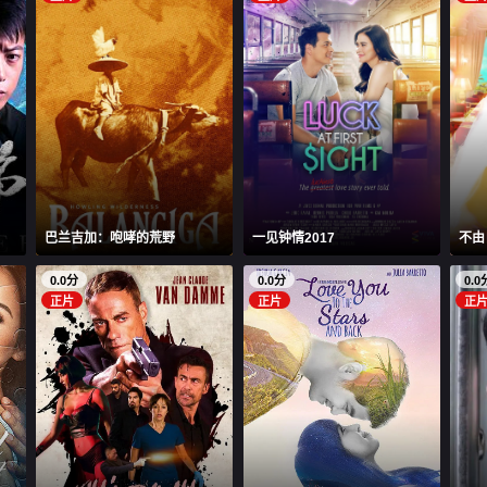
巴兰吉加：咆哮的荒野
一见钟情2017
不由
0.0分
0.0分
0.0
正片
正片
正