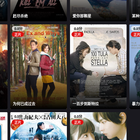
赶尽杀绝
爱你那颗星
某种
0.0分
0.0分
0.0
正片
正片
正
为何已成过去
一百步到斯特拉
暴力
0.0分
0.0分
正片
正片