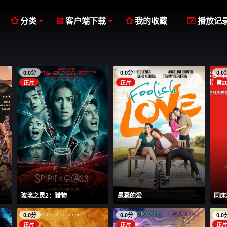




分类
客户端下载
我的收藏
播放记
0.0分
0.0分
0.0
正片
正片
第2
玻璃之灵2：猎物
愚蠢的爱
同床
0.0分
0.0分
0.0
正片
正片
正