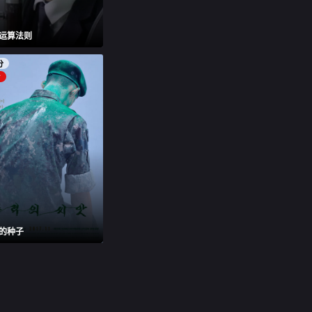
运算法则
分
片
的种子