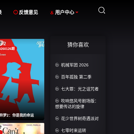



录
反馈意见
用户中心
分
猜你喜欢
0260126期

机械军团 2026

百年孤独 第二季

七大罪：光之诅咒者

吹响悠风号剧场版：
想要传达的旋律
异梦2：你是我的命运

花少世界树奇遇派对
分

七零时来运转
片