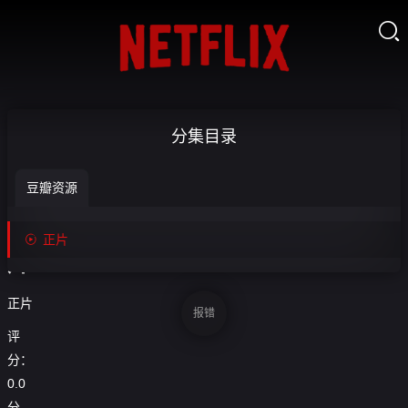

鬼
分集目录
天
豆瓣资源
厦-

收
正

正片
藏
片
正片
报错
评
分：
0.0
分