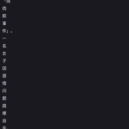
「烧
肉
粽
事
件」，
一
名
女
子
因
感
情
问
题
跳
楼
自
杀，