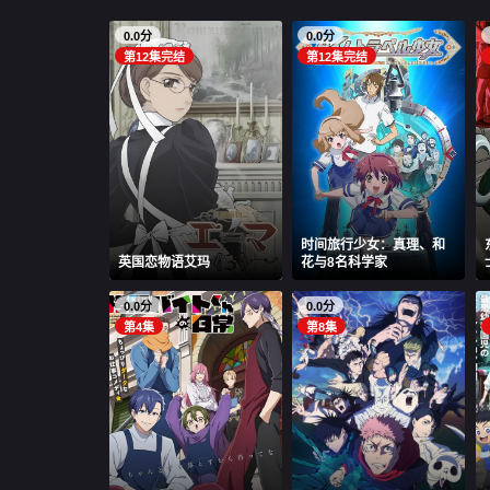
0.0分
0.0分
第12集完结
第12集完结
时间旅行少女：真理、和
英国恋物语艾玛
花与8名科学家
0.0分
0.0分
第4集
第8集