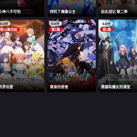
小神八不可怕
拜托了偶像公主
幼女战记 第二季
0.0分
0.0分
0.0分
第12集完结
第1集
第1集
世界巨星
黄泉的使者
黑猫和魔女的课堂