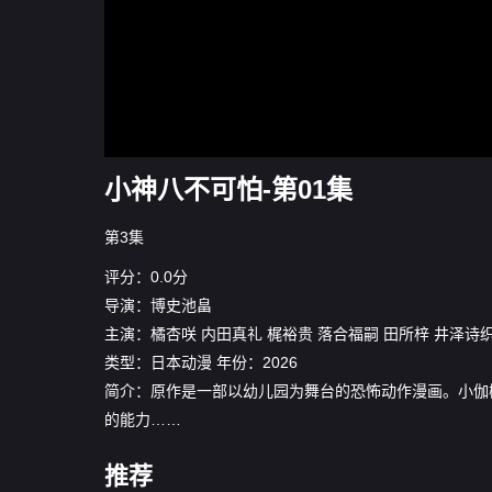
小神八不可怕-第01集
第3集
评分：0.0分
导演：
博史池畠
主演：
橘杏咲
内田真礼
梶裕贵
落合福嗣
田所梓
井泽诗
类型：
日本动漫
年份：
2026
简介：原作是一部以幼儿园为舞台的恐怖动作漫画。小伽
的能力……
推荐