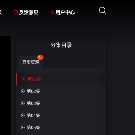



录
反馈意见
用户中心
分集目录
12
豆瓣资源

第01集

第02集

第03集

第04集

第05集