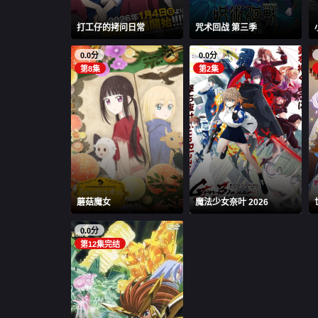
打工仔的拷问日常
咒术回战 第三季
0.0分
0.0分
第8集
第2集
蘑菇魔女
魔法少女奈叶 2026
0.0分
第12集完结