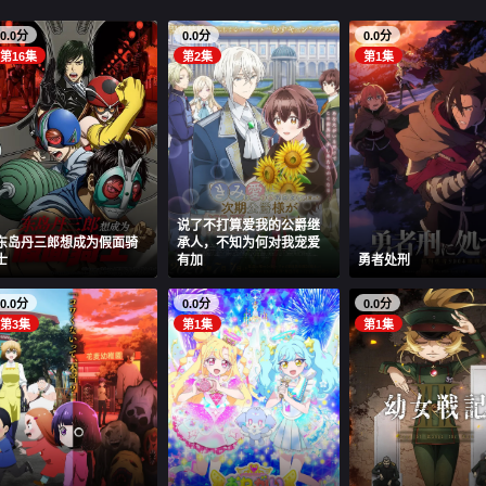
0.0分
0.0分
0.0分
第16集
第2集
第1集
说了不打算爱我的公爵继
东岛丹三郎想成为假面骑
承人，不知为何对我宠爱
士
有加
勇者处刑
0.0分
0.0分
0.0分
第3集
第1集
第1集