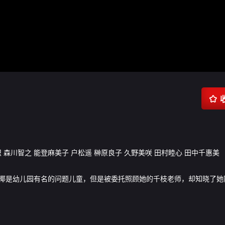

织
森川智之
能登麻美子
户松遥
榊原良子
久野美咲
田村睦心
田中千惠美
椰是幼儿园有名的问题儿童，但是被委托照顾她的千枝老师，却知晓了她